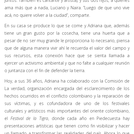
juntos. También es cantante y artista), y sus dos hijos, a quienes
ama más que a nada, Luciano y Naira. “Luego de que uno vive
acá, no quiere volver a la ciudad”, comparte.
En su casa se produce lo que se come y Adriana que, además
tiene un gran gusto por la cosecha, tiene una huerta que a
pesar de no ser muy grande le proporciona lo necesario, piensa
que de alguna manera vivir ahí le recuerda el valor del campo y
sus recursos, esta conexión hace que se sienta llamada a
ejercer un activismo ambiental y que no falte a cualquier reunión
o juntanza con el fin de defender la tierra.
Hoy, a sus 36 años, Adriana ha colaborado con la Comisión de
La verdad, organización encargada del esclarecimiento de los
hechos ocurridos en el conflicto colombiano y la reparación de
sus víctimas, y es cofundadora de uno de los festivales
culturales y artísticos más importantes del oriente colombiano,
el
Festival de la Tigra
, donde cada año en Piedecuesta hay
presentaciones artísticas que tienen como fin visibilizar y hacer
un llamado a transformar las realidades del país. Ahora lo que