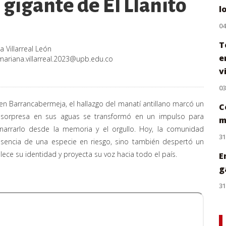
 gigante de El Llanito
l
0
T
 Villarreal León
e
mariana.villarreal.2023@upb.edu.co
v
0
ga en Barrancabermeja, el hallazgo del manatí antillano marcó un
C
orpresa en sus aguas se transformó en un impulso para
m
 y narrarlo desde la memoria y el orgullo. Hoy, la comunidad
31
esencia de una especie en riesgo, sino también despertó un
ece su identidad y proyecta su voz hacia todo el país.
E
g
31