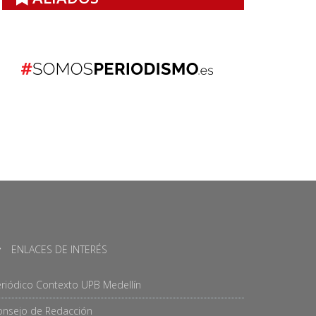
ENLACES DE INTERÉS
riódico Contexto UPB Medellín
onsejo de Redacción