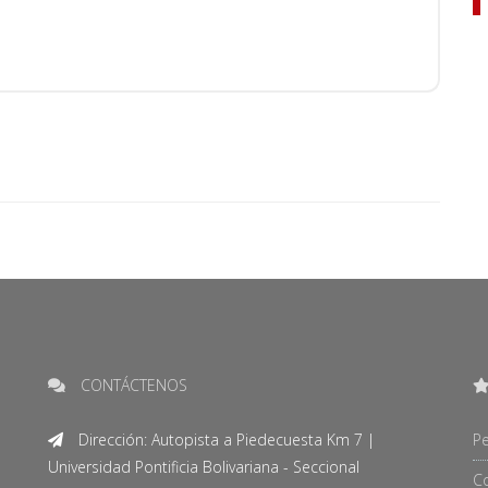
CONTÁCTENOS
Dirección: Autopista a Piedecuesta Km 7 |
Pe
Universidad Pontificia Bolivariana - Seccional
C