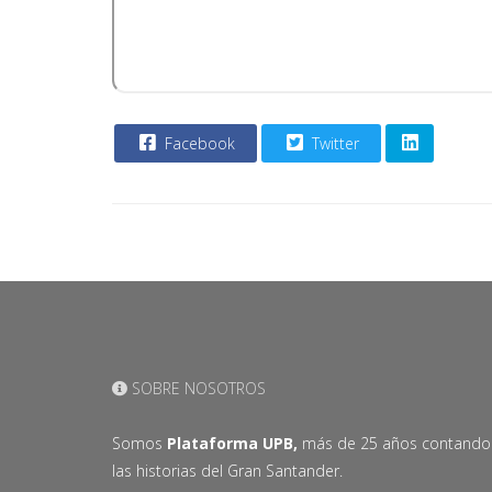
Facebook
Twitter
SOBRE NOSOTROS
Somos
Plataforma UPB,
más de 25 años contando
las historias del Gran Santander.