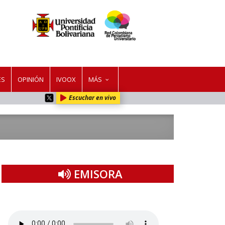
ES
OPINIÓN
IVOOX
MÁS
Escuchar en vivo
EMISORA