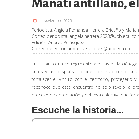
Manatí antillano, el
14 Noviembre 2025
Periodista:
Angiela Fernanda Herrera Briceño y Mariana
Correo periodista:
angiela.herrera.2023@upb.edu.co
;
Edición:
Andrés Velásquez
Correo de editor:
andres.velasquezi@upb.edu.co
En El Llanito, un corregimiento a orillas de la ciéna
antes y un después. Lo que comenzó como una s
fortalecer el vínculo con el territorio, protegerlo
reconoce que este encuentro no solo reveló la pr
proceso de apropiación y defensa colectiva que fortal
Escuche la historia...