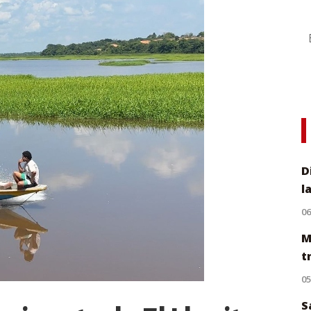
D
l
0
M
t
0
S