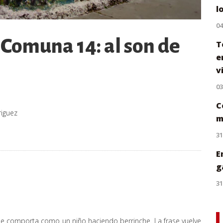
l
0
Comuna 14: al son de
T
e
v
0
C
riguez
m
31
E
g
31
 se comporta como un niño haciendo berrinche. La frase vuelve