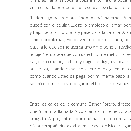
Mientras narra, se toca la columna, toma una bocan
en la espalda porque desde ese día lleva la bala que 
“El domingo bajaron buscándonos pa’ matarnos. Venía 
quedó con el celular. Luego lo empiezo a llamar, per
y bajo, dejo la moto acá y pasé para la cancha. All
tenido problemas, yo los veo, no corro ni nada, po
pata, a lo que se me acerca uno y me pone el revólver
le dije, ‘ñerito vea que con usted no me metí’, me l
hago esto me pega el tiro y caigo. Le digo, ‘uy loca 
la cabeza, cuando pasa eso siento que alguien me cae
como cuando usted se pega, por mi mente pasó la 
se tiró encima mío y le pegaron el tiro. Días después.
Entre las calles de la comuna, Esther Forero, direc
que “una niña llamada Nicole vino a un refuerzo a
amiguita. Al preguntarle por qué hacía esto con tan
día la compañerita estaba en la casa de Nicole jugan