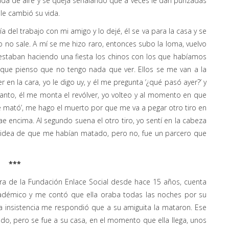
ada de aire y se queja señalando que a veces le dan punzadas
le cambió su vida.
del trabajo con mi amigo y lo dejé, él se va para la casa y se
o no sale. A mí se me hizo raro, entonces subo la loma, vuelvo
á estaban haciendo una fiesta los chinos con los que habíamos
rque pienso que no tengo nada que ver. Ellos se me van a la
 en la cara, yo le digo uy, y él me pregunta ‘¿qué pasó ayer?’ y
evanto, él me monta el revólver, yo volteo y al momento en que
me mató’, me hago el muerto por que me va a pegar otro tiro en
 encima. Al segundo suena el otro tiro, yo sentí en la cabeza
idea de que me habían matado, pero no, fue un parcero que
***
tora de la Fundación Enlace Social desde hace 15 años, cuenta
cadémico y me contó que ella oraba todas las noches por su
ta insistencia me respondió que a su amiguita la mataron. Ese
do, pero se fue a su casa, en el momento que ella llega, unos