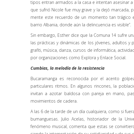
tipos entran armados a la casa e intentan asesinar a 
que sufrió Nicole fue muy grave y la dejó marcada,
mente este recuerdo de un momento tan trágico e
barrio Albania, donde aún la delincuencia es visible”.
Sin embargo, Esther dice que la Comuna 14 sufre una
las prácticas y dinámicas de los jóvenes, adultos y 
grafiti, música, danza, cursos de informática, activ
por organizaciones como Explora y Enlace Social.
Cumbias, la melodía de la resistencia
Bucaramanga es reconocida por el acento golpea
particulares ritmos. En algunos rincones, la pobla
invitan a azotar baldosa con pareja en mano, pas
movimientos de cadera.
A las 6 de la tarde de un día cualquiera, como si fu
bumanguesas. Julio Acelas, historiador de la Uni
fenómeno musical, comenta que estas se convirtieron
siendo la interpretación de su cotidianidad y de su