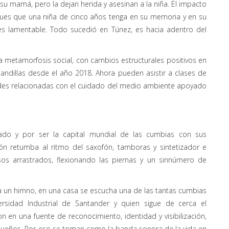
su mamá, pero la dejan herida y asesinan a la niña. El impacto
 pues que una niña de cinco años tenga en su memoria y en su
s lamentable. Todo sucedió en Túnez, es hacia adentro del
 metamorfosis social, con cambios estructurales positivos en
pandillas desde el año 2018. Ahora pueden asistir a clases de
idades relacionadas con el cuidado del medio ambiente apoyado
do y por ser la capital mundial de las cumbias con sus
ción retumba al ritmo del saxofón, tamboras y sintetizador e
os arrastrados, flexionando las piernas y un sinnúmero de
era un himno, en una casa se escucha una de las tantas cumbias
versidad Industrial de Santander y quien sigue de cerca el
 en una fuente de reconocimiento, identidad y visibilización,
s sueños. Por eso se toman como la banda sonora de la vida en