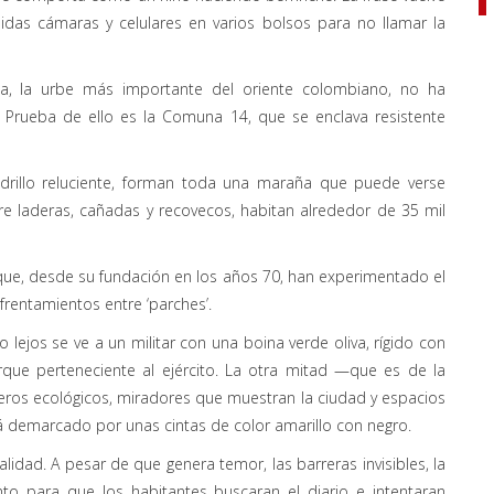
idas cámaras y celulares en varios bolsos para no llamar la
a, la urbe más importante del oriente colombiano, no ha
. Prueba de ello es la Comuna 14, que se enclava resistente
 ladrillo reluciente, forman toda una maraña que puede verse
 laderas, cañadas y recovecos, habitan alrededor de 35 mil
e, desde su fundación en los años 70, han experimentado el
frentamientos entre ‘parches’.
o lejos se ve a un militar con una boina verde oliva, rígido con
que perteneciente al ejército. La otra mitad —que es de la
eros ecológicos, miradores que muestran la ciudad y espacios
stá demarcado por unas cintas de color amarillo con negro.
dad. A pesar de que genera temor, las barreras invisibles, la
o para que los habitantes buscaran el diario e intentaran