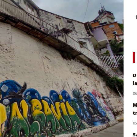
D
l
0
M
t
0
S