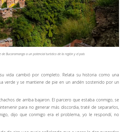
de Bucaramanga a un potencial turístico de la región y el país
u vida cambió por completo. Relata su historia como una
isa verde y se mantiene de pie en un andén sostenido por un
hachos de arriba bajaron. El parcero que estaba conmigo, se
intervenir para no generar más discordia, traté de separarlos,
migo, dijo que conmigo era el problema, yo le respondí, no