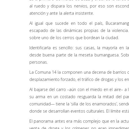
al ruedo y dispara los nervios, por eso son escond
atención y ante la alerta insistente.
Al igual que sucede en todo el país, Bucaramang
escapado de las dinámicas propias de la violencia
sobre uno de los cerros que bordean la ciudad.
Identificarla es sencillo: sus casas, la mayoría en
desde buena parte de la meseta bumanguesa. Sobre
personas.
La Comuna 14 la componen una decena de barrios qu
desplazamiento forzado, el tráfico de drogas y los en
Al bajarse del carro –aún con el miedo en el aire– a l
su arma en un costado resguarda la mitad del par
comunidad— tiene la ‘silla de los enamorados’, send
donde se desarrollan eventos culturales. El límite e
El panorama antes era más complejo que en la actuali
venta de droga y los crímenes no eran impediment