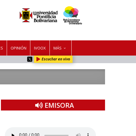
ES
OPINIÓN
IVOOX
MÁS
Escuchar en vivo
EMISORA