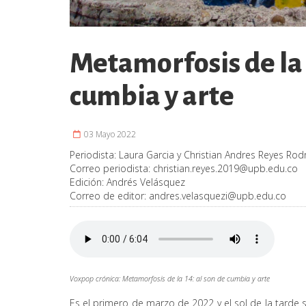
Metamorfosis de la 
cumbia y arte
03 Mayo 2022
Periodista:
Laura Garcia y Christian Andres Reyes Rod
Correo periodista:
christian.reyes.2019@upb.edu.co
Edición:
Andrés Velásquez
Correo de editor:
andres.velasquezi@upb.edu.co
Voxpop crónica: Metamorfosis de la 14: al son de cumbia y arte
Es el primero de marzo de 2022 y el sol de la tarde