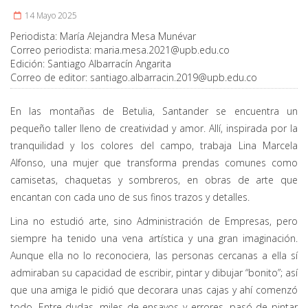
14 Mayo 2025
Periodista:
María Alejandra Mesa Munévar
Correo periodista:
maria.mesa.2021@upb.edu.co
Edición:
Santiago Albarracín Angarita
Correo de editor:
santiago.albarracin.2019@upb.edu.co
En las montañas de Betulia, Santander se encuentra un
pequeño taller lleno de creatividad y amor. Allí, inspirada por la
tranquilidad y los colores del campo, trabaja Lina Marcela
Alfonso, una mujer que transforma prendas comunes como
camisetas, chaquetas y sombreros, en obras de arte que
encantan con cada uno de sus finos trazos y detalles.
Lina no estudió arte, sino Administración de Empresas, pero
siempre ha tenido una vena artística y una gran imaginación.
Aunque ella no lo reconociera, las personas cercanas a ella sí
admiraban su capacidad de escribir, pintar y dibujar “bonito”; así
que una amiga le pidió que decorara unas cajas y ahí comenzó
todo. Entre dudas, miles de ensayos y errores, pasó de pintar