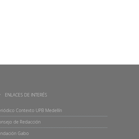
ENLACES DE INTERÉS
riódico Contexto UPB Medellín
onsejo de Redacción
undación Gabo