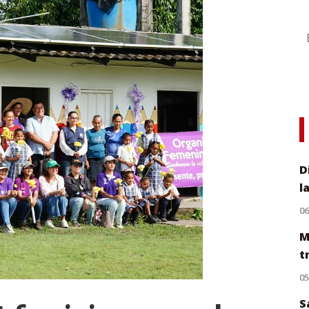
D
l
0
M
t
0
S