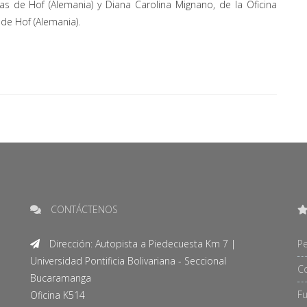
das de Hof (Alemania) y Diana Carolina Mignano, de la Oficina
 de Hof (Alemania).
CONTÁCTENOS
Dirección: Autopista a Piedecuesta Km 7 |
Pe
Universidad Pontificia Bolivariana - Seccional
C
Bucaramanga
F
Oficina K514