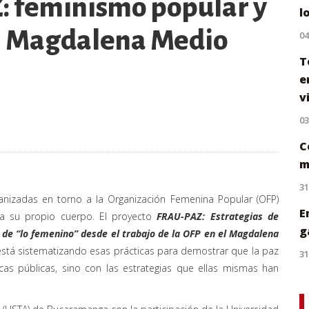
: feminismo popular y
l
el Magdalena Medio
0
T
e
v
0
C
m
31
anizadas en torno a la Organización Femenina Popular (OFP)
E
era su propio cuerpo. El proyecto
FRAU-PAZ: Estrategias de
g
 de “lo femenino” desde el trabajo de la OFP en el Magdalena
 está sistematizando esas prácticas para demostrar que la paz
31
cas públicas, sino con las estrategias que ellas mismas han