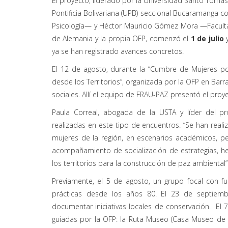
El proyecto, liderado por la Universidad Santo Tomás
Pontificia Bolivariana (UPB) seccional Bucaramanga
Psicología— y Héctor Mauricio Gómez Mora —Facult
de Alemania y la propia OFP, comenzó el
1 de julio
y
ya se han registrado avances concretos.
El 12 de agosto, durante la “Cumbre de Mujeres por 
desde los Territorios”, organizada por la OFP en Bar
sociales. Allí el equipo de FRAU-PAZ presentó el proyec
Paula Correal, abogada de la USTA y líder del p
realizadas en este tipo de encuentros. “Se han reali
mujeres de la región, en escenarios académicos, per
acompañamiento de socialización de estrategias, 
los territorios para la construcción de paz ambiental”
Previamente, el 5 de agosto, un grupo focal con f
prácticas desde los años 80. El 23 de septiem
documentar iniciativas locales de conservación. El 
guiadas por la OFP: la Ruta Museo (Casa Museo de 