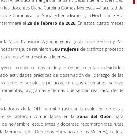
 (USTA) de Bucaramanga con la participación de la Universidad
 con los docentes Diana Carolina Gómez Meneses —Facultad de
ad de Comunicación Social y Periodismo—, la Hochschule Hof
 terminará el
28 de febrero de 2026
. En estos cuatro meses
la Vida, Transición Agroenergética, Justicia de Género y Paz
rancabermeja, se reunieron
500 mujeres
de distintos procesos
to y realizó entrevistas a lideresas.
royecto, comentó más a detalle respecto a las actividades
zado actividades prácticas de observación de liderazgo de las
o también sociales y políticos. En estos escenarios, se hizo
herramientas, programas y demás que se han realizado desde
.
undadoras de la OFP permitió rastrear la evolución de estas
bre se visitaron comunidades en la
zona del Opón
para
7 de noviembre, estudiantes y docentes recorrieron tres rutas
la Memoria y los Derechos Humanos de las Mujeres), la Ruta