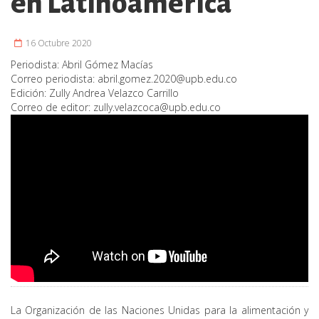
en Latinoamérica
16 Octubre 2020
Periodista:
Abril Gómez Macías
Correo periodista:
abril.gomez.2020@upb.edu.co
Edición:
Zully Andrea Velazco Carrillo
Correo de editor:
zully.velazcoca@upb.edu.co
La Organización de las Naciones Unidas para la alimentación y