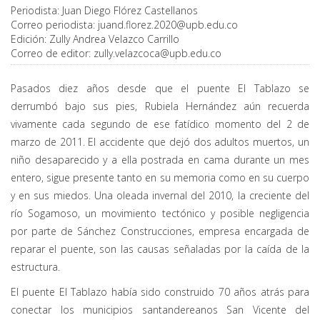
Periodista:
Juan Diego Flórez Castellanos
Correo periodista:
juand.florez.2020@upb.edu.co
Edición:
Zully Andrea Velazco Carrillo
Correo de editor:
zully.velazcoca@upb.edu.co
Pasados diez años desde que el puente El Tablazo se
derrumbó bajo sus pies, Rubiela Hernández aún recuerda
vivamente cada segundo de ese fatídico momento del 2 de
marzo de 2011. El accidente que dejó dos adultos muertos, un
niño desaparecido y a ella postrada en cama durante un mes
entero, sigue presente tanto en su memoria como en su cuerpo
y en sus miedos. Una oleada invernal del 2010, la creciente del
río Sogamoso, un movimiento tectónico y posible negligencia
por parte de Sánchez Construcciones, empresa encargada de
reparar el puente, son las causas señaladas por la caída de la
estructura.
El puente El Tablazo había sido construido 70 años atrás para
conectar los municipios santandereanos San Vicente del