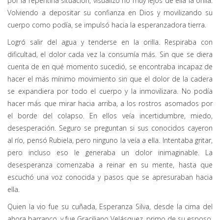
por la repentina situación, visualizó no muy lejos de ella la orilla.
Volviendo a depositar su confianza en Dios y movilizando su
cuerpo como podía, se impulsó hacia la esperanzadora tierra.
Logró salir del agua y tenderse en la orilla. Respiraba con
dificultad, el dolor cada vez la consumía más. Sin que se diera
cuenta de en qué momento sucedió, se encontraba incapaz de
hacer el más mínimo movimiento sin que el dolor de la cadera
se expandiera por todo el cuerpo y la inmovilizara. No podía
hacer más que mirar hacia arriba, a los rostros asomados por
el borde del colapso. En ellos veía incertidumbre, miedo,
desesperación. Seguro se preguntan si sus conocidos cayeron
al río, pensó Rubiela, pero ninguno la veía a ella. Intentaba gritar,
pero incluso eso le generaba un dolor inimaginable. La
desesperanza comenzaba a reinar en su mente, hasta que
escuchó una voz conocida y pasos que se apresuraban hacia
ella.
Quien la vio fue su cuñada, Esperanza Silva, desde la cima del
ahora barranco, y fue Graciliano Velásquez, primo de su esposo,