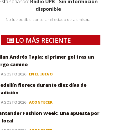
Está sonando:
Radio UPB - Sin información
disponible
No fue posible consultar el estado de la emisora
LO MÁS RECIENTE
ilan Andrés Tapia: el primer gol tras un
argo camino
6 AGOSTO 2026
EN EL JUEGO
edellín florece durante diez días de
radición
5 AGOSTO 2026
ACONTECER
antander Fashion Week: una apuesta por
o local