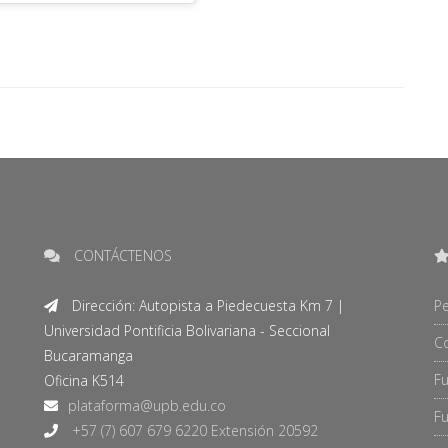
CONTÁCTENOS
Dirección: Autopista a Piedecuesta Km 7 |
Pe
Universidad Pontificia Bolivariana - Seccional
C
Bucaramanga
F
Oficina K514
Fu
+57 (7) 607 679 6220 Extensión 20592