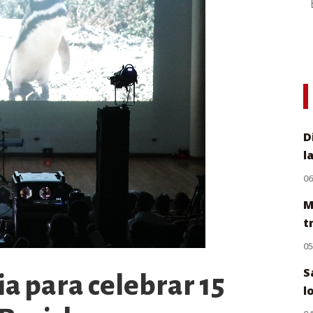
D
l
0
M
t
0
S
a para celebrar 15
l