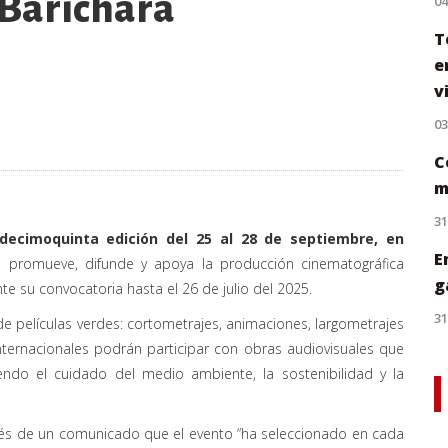
 Barichara
0
T
e
v
0
C
m
31
decimoquinta edición del 25 al 28 de septiembre, en
E
e promueve, difunde y apoya la producción cinematográfica
g
e su convocatoria hasta el 26 de julio del 2025.
31
 de películas verdes: cortometrajes, animaciones, largometrajes
nternacionales podrán participar con obras audiovisuales que
ndo el cuidado del medio ambiente, la sostenibilidad y la
ravés de un comunicado que el evento “ha seleccionado en cada