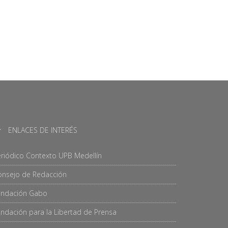
ENLACES DE INTERÉS
riódico Contexto UPB Medellín
onsejo de Redacción
undación Gabo
ndación para la Libertad de Prensa