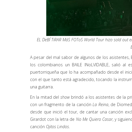
EL DeBÍ TiRAR MáS FOToS World Tour hizo sold out en
A pesar del mal sabor de algunos de los asistentes,
los colombianos un BAILE INoLVIDABLE, salió al es
puertorriqueña que lo ha acompañado desde el inici
con el que tanto está agradecido, tocando la instrum
una guitarra.
En la mitad del
show
brindó a los asistentes de la 
con un fragmento de la canción
La Reina
, de Diomed
desde que inició el tour, de cantar una canción exc
Girardot con la letra de
No Me Quiero Casar
, y sigui
canción
Ojitos Lindos
.