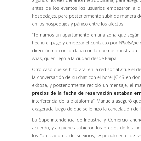
algunos hoteles del área metropolitana, para asegu
antes de los eventos los usuarios empezaron a q
hospedajes, para posteriormente subir de manera de
en los hospedajes y pánico entre los afectos.
“Tomamos un apartamento en una zona que según s
hecho el pago y empezar el contacto por
WhatsApp
d
dirección no concordaba con la que nos mostraba la
Arias, quien llegó a la ciudad desde Paipa.
Otro caso que se hizo viral en la red social
X
fue el d
la conversación de su chat con el hotel JC 43 en d
exitosa, y posteriormente recibió un mensaje, el ma
precios de la fecha de reservación estaban er
interferencia de la plataforma”. Manuela aseguró qu
exagerada luego de que se le hizo la cancelación de l
La Superintendencia de Industria y Comercio anunc
acuerdo, y a quienes subieron los precios de los 
los “prestadores de servicios, especialmente de vi