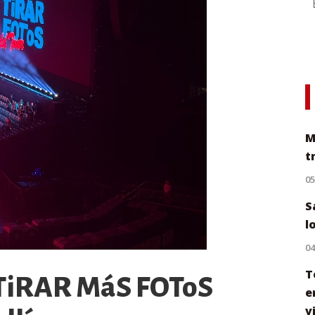
M
t
0
S
l
0
T
Í TiRAR MáS FOToS
e
v