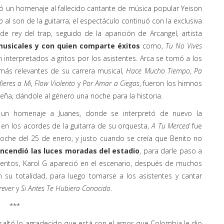
ó un homenaje al fallecido cantante de música popular Yeison
o
al son de la guitarra; el espectáculo continuó con la exclusiva
 de rey del trap, seguido de la aparición de Arcangel, artista
 musicales y con quien comparte éxitos
como,
Tu No Vives
 interpretados a gritos por los asistentes. Arca se tomó a los
 más relevantes de su carrera musical,
Hace Mucho Tiempo
,
Pa
ieres a Mi
,
Flow Violento
y
Por Amar a Ciegas
, fueron los himnos
eña, dándole al género una noche para la historia.
 un homenaje a Juanes, donde se interpretó de nuevo la
en los acordes de la guitarra de su orquesta,
A Tu Merced
fue
 noche del 25 de enero, y justo cuando se creía que Benito no
ncendió las luces moradas del estadio
, para darle paso a
entos, Karol G apareció en el escenario, después de muchos
n su totalidad, para luego tomarse a los asistentes y cantar
rever
y
Si Antes Te Hubiera Conocido
.
***
esaltó lo agradecido que está con el amor que Colombia le dio