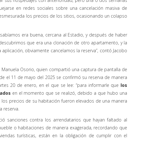
rar sus hospedajes con anterioridad, pero una o dos semanas
uejarse en redes sociales sobre una cancelación masiva de
smesurada los precios de los sitios, ocasionando un colapso
abíamos era buena, cercana al Estadio, y después de haber
escubrimos que era una clonación de otro apartamento, y la
 aplicación, obviamente cancelamos la reserva”, contó Jacobo
e Manuela Osorio, quien compartió una captura de pantalla de
onde el 11 de mayo del 2025 se confirmó su reserva de manera
rtes 20 de enero, en el que se lee: “para informarle que
los
rados
en el momento que se realizó, debido a que hubo una
e los precios de su habitación fueron elevados de una manera
a reserva.
ió sanciones contra los arrendatarios que hayan faltado al
inmueble o habitaciones de manera exagerada, recordando que
viendas turísticas, están en la obligación de cumplir con el