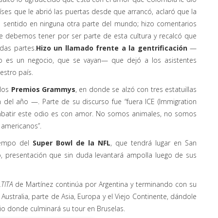
íses que le abrió las puertas desde que arrancó, aclaró que la
ía sentido en ninguna otra parte del mundo; hizo comentarios
e debemos tener por ser parte de esta cultura y recalcó que
das partes.
Hizo un llamado frente a la gentrificación
—
 no es un negocio, que se vayan— que dejó a los asistentes
estro país.
 los
Premios Grammys
, en donde se alzó con tres estatuillas
del año —. Parte de su discurso fue “fuera ICE (Immigration
mbatir este odio es con amor. No somos animales, no somos
 americanos”.
iempo del
Super Bowl de la NFL
, que tendrá lugar en San
o, presentación que sin duda levantará ampolla luego de sus
TITA
de Martínez continúa por Argentina y terminando con su
 Australia, parte de Asia, Europa y el Viejo Continente, dándole
ulio donde culminará su tour en Bruselas.