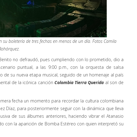
 su boletería de tres fechas en menos de un día. Fotos Camila
Bohórquez.
 Benito no defraudó, pues cumpliendo con lo prometido, dio a
cenario puntual, a las 9:00 p.m., con la orquesta de salsa
o de su nueva etapa musical, seguido de un homenaje al país
ental de la icónica canción
Colombia Tierra Querida
al son de
primera fecha un momento para recordar la cultura colombiana
ez Díaz, para posteriormente seguir con la dinámica que lleva
lusiva de sus álbumes anteriores, haciendo vibrar el Atanasio
endo con la aparición de Bomba Estéreo con quien interpretó su