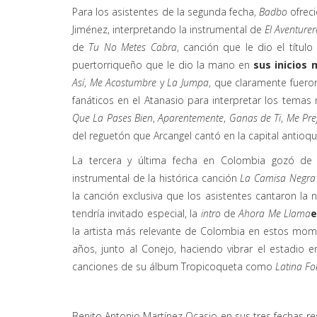
Para los asistentes de la segunda fecha,
Badbo
ofreci
Jiménez, interpretando la instrumental de
El Aventurer
de
Tu No Metes Cabra
, canción que le dio el título
puertorriqueño que le dio la mano en
sus inicios
Así
,
Me Acostumbre
y
La Jumpa
, que claramente fueron
fanáticos en el Atanasio para interpretar los temas
Que La Pases Bien
,
Aparentemente
,
Ganas de Ti
,
Me Pref
del reguetón que Arcangel cantó en la capital antioqu
La tercera y última fecha en Colombia gozó de
instrumental de la histórica canción
La Camisa Negra
la canción exclusiva que los asistentes cantaron la
tendría invitado especial, la
intro
de
Ahora Me Llama
e
la artista más relevante de Colombia en estos mom
años, junto al Conejo, haciendo vibrar el estadio e
canciones de su álbum Tropicoqueta como
Latina Fo
Benito Antonio Martínez Ocasio en sus tres fechas r