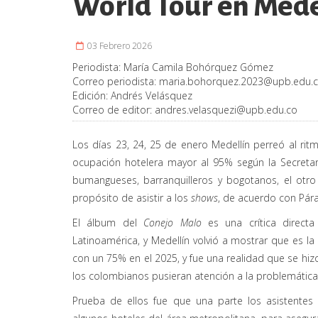
World Tour en Mede
03 Febrero 2026
Periodista:
María Camila Bohórquez Gómez
Correo periodista:
maria.bohorquez.2023@upb.edu.
Edición:
Andrés Velásquez
Correo de editor:
andres.velasquezi@upb.edu.co
Los días 23, 24, 25 de enero Medellín perreó al rit
ocupación hotelera mayor al 95% según la Secretarí
bumangueses, barranquilleros y bogotanos, el otro 
propósito de asistir a los
shows
, de acuerdo con Pára
El álbum del
Conejo Malo
es una crítica directa 
Latinoamérica, y Medellín volvió a mostrar que es 
con un 75% en el 2025, y fue una realidad que se hiz
los colombianos pusieran atención a la problemática
Prueba de ellos fue que una parte los asistentes