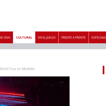
D VIVA
CULTURAL
EN EL JUEGO
FRENTE A FRENTE
ESPECIAL
 World Tour en Medellín