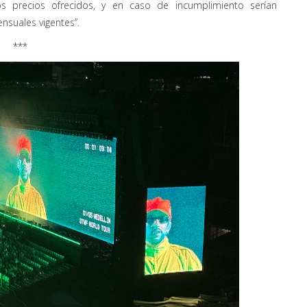
s precios ofrecidos, y en caso de incumplimiento serían
nsuales vigentes”.
***