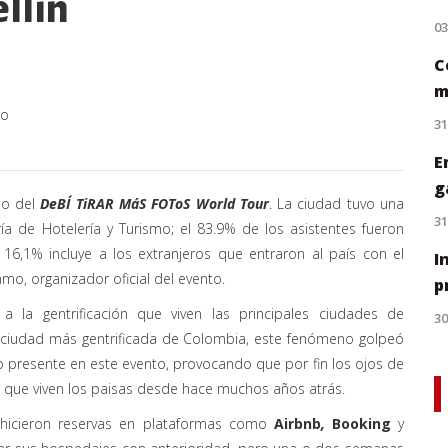
llín
0
C
m
co
31
E
g
mo del
DeBÍ TiRAR MáS FOToS World Tour
. La ciudad tuvo una
31
a de Hotelería y Turismo; el 83.9% de los asistentes fueron
16,1% incluye a los extranjeros que entraron al país con el
I
mo, organizador oficial del evento.
p
a la gentrificación que viven las principales ciudades de
30
la ciudad más gentrificada de Colombia, este fenómeno golpeó
o presente en este evento, provocando que por fin los ojos de
 que viven los paisas desde hace muchos años atrás.
 hicieron reservas en plataformas como
Airbnb
,
Booking
y