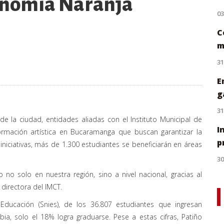
conomía Naranja
0
C
m
31
E
g
31
de la ciudad, entidades aliadas con el Instituto Municipal de
I
ormación artística en Bucaramanga que buscan garantizar la
p
iniciativas, más de 1.300 estudiantes se beneficiarán en áreas
30
o no solo en nuestra región, sino a nivel nacional, gracias al
directora del IMCT.
Educación (Snies), de los 36.807 estudiantes que ingresan
a, solo el 18% logra graduarse. Pese a estas cifras, Patiño