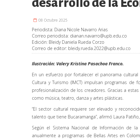
desarrollo de la E
08 Octubre 2025
Periodista:
Diana Nicole Navarro Arias
Correo periodista:
dianan.navarro@upb.edu.co
Edición:
Bleidy Daniela Rueda Corzo
Correo de editor:
bleidy.rueda.2022@upb.edu.co
Ilustración: Valery Kristina Pasachoa Franco.
En un esfuerzo por fortalecer el panorama cultural 
Cultura y Turismo (IMCT) impulsan programas de f
profesionalización de los creadores. Gracias a estas 
como música, teatro, danza y artes plásticas.
“El sector cultural requiere ser elevado y reconocid
talento que tiene Bucaramanga”, afirmó Laura Patiño, 
Según el Sistema Nacional de Información de la 
anualmente a programas de Bellas Artes en Colombi