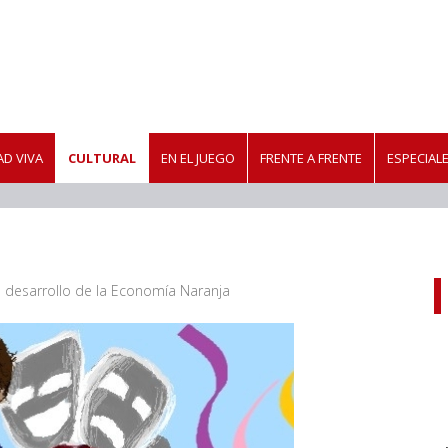
D VIVA
CULTURAL
EN EL JUEGO
FRENTE A FRENTE
ESPECIAL
 desarrollo de la Economía Naranja