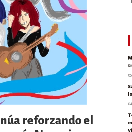
M
t
0
S
l
0
T
núa reforzando el
e
v