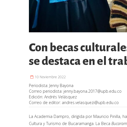
Con becas cultural
se destaca en el tra
10 Noviembre 2022
Periodista:
Jenny Bayona
Correo periodista:
jenny.bayona.2017@upb.edu.co
Edición:
Andrés Velásquez
Correo de editor:
andres.velasquezi@upb.edu.co
La Academia Dampro, dirigida por Mauricio Pinilla, h
Cultura y Turismo de Bucaramanga. La Beca
Bucarama