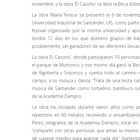
noviembre, y la obra ‘El Casorio’ se llevó la Beca
Estím
La obra ‘María Teresa’ se presentó el 6 de noviemb
Universidad Industrial de Santander, UIS, como parte
festival organizado por la misma universidad y ap
tendrá 12 días en los que distintos grupos de bail
posiblemente, ser ganadores de las diferentes becas 
La obra ‘El Casorio’, donde participaron 10 persona
el parque de Morrorico, y ese mismo día ganó la Be
de Rigoberta y Sinjoroso y cuenta todo el camino r
campo, a su música y danza. “Trata de una fiesta c
música de Santander como torbellino, bambuco rumb
de la Academia Dampro.
La obra ha circulado durante varios años como p
repertorio en 60 minutos reuniendo o ensamblando a
Pérez, integrante de la Academia Dampro, estar en 
“compartir con otras personas que aman lo mismo que 
de superar miedos para avanzar cada día”. Asimismo,