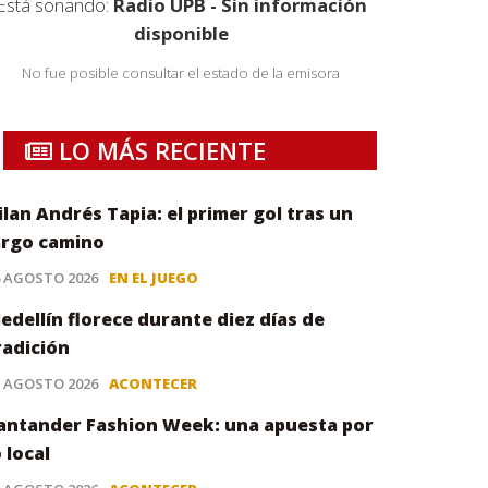
Está sonando:
Radio UPB - Sin información
disponible
No fue posible consultar el estado de la emisora
LO MÁS RECIENTE
ilan Andrés Tapia: el primer gol tras un
argo camino
6 AGOSTO 2026
EN EL JUEGO
edellín florece durante diez días de
radición
5 AGOSTO 2026
ACONTECER
antander Fashion Week: una apuesta por
o local