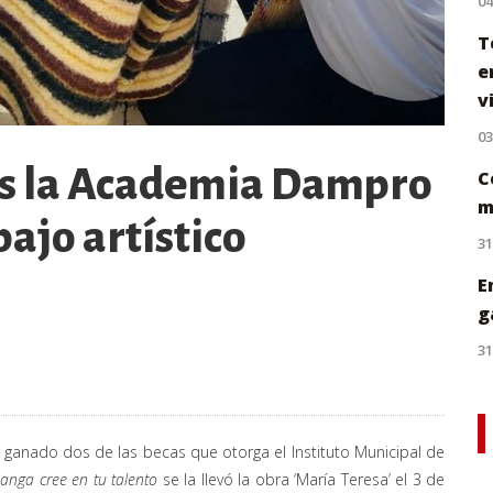
0
T
e
v
0
es la Academia Dampro
C
m
bajo artístico
31
E
g
31
a ganado dos de las becas que otorga el Instituto Municipal de
nga cree en tu talento
se la llevó la obra ‘María Teresa’ el 3 de