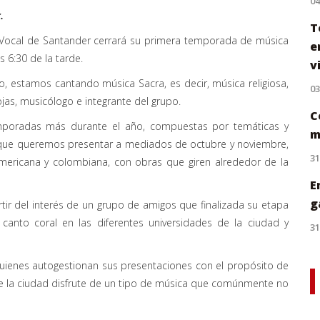
0
.
T
o Vocal de Santander cerrará su primera temporada de música
e
s 6:30 de la tarde.
v
, estamos cantando música Sacra, es decir, música religiosa,
0
as, musicólogo e integrante del grupo.
C
mporadas más durante el año, compuestas por temáticas y
m
a que queremos presentar a mediados de octubre y noviembre,
31
americana y colombiana, con obras que giren alrededor de la
E
g
tir del interés de un grupo de amigos que finalizada su etapa
 canto coral en las diferentes universidades de la ciudad y
31
uienes autogestionan sus presentaciones con el propósito de
ue la ciudad disfrute de un tipo de música que comúnmente no