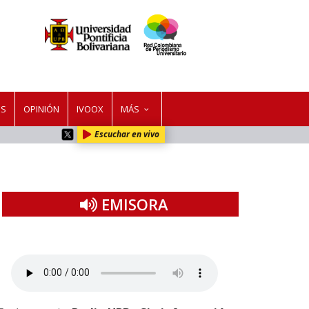
ES
OPINIÓN
IVOOX
MÁS
Escuchar en vivo
EMISORA