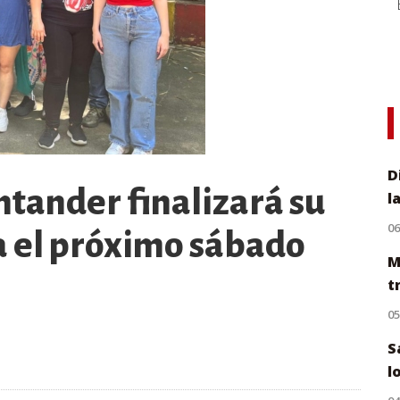
D
ntander finalizará su
l
0
 el próximo sábado
M
t
0
S
l