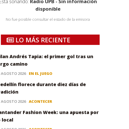
Está sonando:
Radio UPB - Sin información
disponible
No fue posible consultar el estado de la emisora
LO MÁS RECIENTE
ilan Andrés Tapia: el primer gol tras un
argo camino
6 AGOSTO 2026
EN EL JUEGO
edellín florece durante diez días de
radición
5 AGOSTO 2026
ACONTECER
antander Fashion Week: una apuesta por
o local