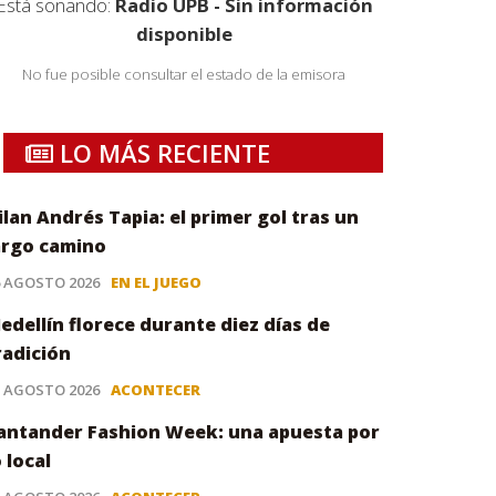
Está sonando:
Radio UPB - Sin información
disponible
No fue posible consultar el estado de la emisora
LO MÁS RECIENTE
ilan Andrés Tapia: el primer gol tras un
argo camino
6 AGOSTO 2026
EN EL JUEGO
edellín florece durante diez días de
radición
5 AGOSTO 2026
ACONTECER
antander Fashion Week: una apuesta por
o local