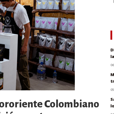
D
l
0
M
t
0
S
 Nororiente Colombiano
l