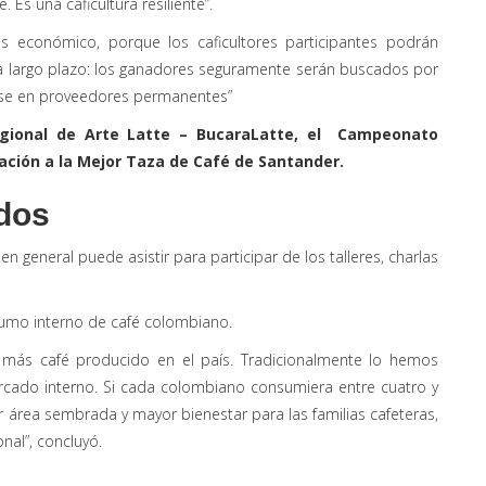
 Es una caficultura resiliente”.
s económico, porque los caficultores participantes podrán
s a largo plazo: los ganadores seguramente serán buscados por
irse en proveedores permanentes”
ional de Arte Latte – BucaraLatte, el Campeonato
ación a la Mejor Taza de Café de Santander.
odos
 en general puede asistir para participar de los talleres, charlas
sumo interno de café colombiano.
ás café producido en el país. Tradicionalmente lo hemos
cado interno. Si cada colombiano consumiera entre cuatro y
 área sembrada y mayor bienestar para las familias cafeteras,
al”, concluyó.