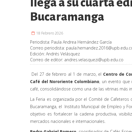
llega a su cuarta ed
Bucaramanga
18 Febrero 2026
Periodista:
Paula Andrea Hernández García
Correo periodista:
paula.hernandez.2016@upb.edu.c
Edición:
Andrés Velásquez
Correo de editor:
andres.velasquezi@upb.edu.co
Del 27 de febrero al 1 de marzo, el
Centro de Co
Café del Nororiente Colombiano
, un evento que
café, consolidándose como una de las vitrinas más im
La Feria es organizada por el Comité de Cafeteros
Bucaramanga, el
Instituto Municipal de Empleo y F
objetivo es fortalecer la cadena productiva, visibil
mercados nacionales e internacionales.
Pedro Gabriel Romero
, coordinador de Cafés Espec