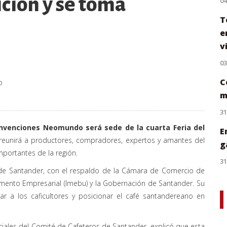
ición y se toma
0
T
e
v
0
C
o
m
31
nvenciones Neomundo será sede de la cuarta Feria del
E
 reunirá a productores, compradores, expertos y amantes del
g
portantes de la región.
31
 de Santander, con el respaldo de la Cámara de Comercio de
omento Empresarial
(Imebu) y la Gobernación de Santander. Su
izar a los caficultores y posicionar el café santandereano en
iales del Comité de Cafeteros de Santander, explicó que esta