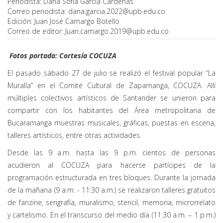
Periodista:
Dana Sofía García Cárdenas
Correo periodista:
dana.garcia.2022@upb.edu.co
Edición:
Juan José Camargo Botello
Correo de editor:
Juan.camargo.2019@upb.edu.co
Fotos portada: Cortesía COCUZA
El pasado sábado 27 de julio se realizó el festival popular “La
Muralla” en el Comité Cultural de Zapamanga, COCUZA. Allí
múltiples colectivos artísticos de Santander se unieron para
compartir con los habitantes del Área metropolitana de
Bucaramanga muestras musicales, gráficas, puestas en escena,
talleres artísticos, entre otras actividades.
Desde las 9 a.m. hasta las 9 p.m. cientos de personas
acudieron al COCUZA para hacerse partícipes de la
programación estructurada en tres bloques. Durante la jornada
de la mañana (9 a.m. - 11:30 a.m.) se realizaron talleres gratuitos
de fanzine, serigrafía, muralismo, stencil, memoria, microrrelato
y cartelismo. En el transcurso del medio día (11:30 a.m. – 1 p.m.)