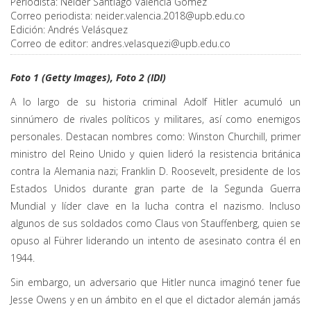
Periodista:
Neider Santiago Valencia Gómez
Correo periodista:
neider.valencia.2018@upb.edu.co
Edición:
Andrés Velásquez
Correo de editor:
andres.velasquezi@upb.edu.co
Foto 1 (Getty Images), Foto 2 (IDI)
A lo largo de su historia criminal Adolf Hitler acumuló un
sinnúmero de rivales políticos y militares, así como enemigos
personales. Destacan nombres como: Winston Churchill, primer
ministro del Reino Unido y quien lideró la resistencia británica
contra la Alemania nazi; Franklin D. Roosevelt, presidente de los
Estados Unidos durante gran parte de la Segunda Guerra
Mundial y líder clave en la lucha contra el nazismo. Incluso
algunos de sus soldados como Claus von Stauffenberg, quien se
opuso al Führer liderando un intento de asesinato contra él en
1944.
Sin embargo, un adversario que Hitler nunca imaginó tener fue
Jesse Owens y en un ámbito en el que el dictador alemán jamás