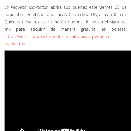
La Pequeña Manhattan
abrirá sus puertas este viernes 25 de
noviembre, en el Auditorio Luis A. Calvo de la UIS, a las 6:00 p.m.
Quienes deseen asistir tendrán que inscribirse en el siguiente
link para adquirir de manera gratuita las boletas:
https://welcu.com/auditorio-luis-a-calvo-uis/la-pequena-
manhattan