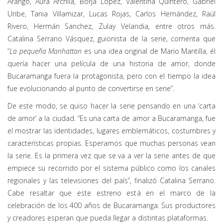
Arango, Aura Archila, Borja López, Valentina Quintero, Gabriel
Uribe, Tania Villamizar, Lucas Rojas, Carlos Hernández, Raúl
Rivero, Hermán Sanchez, Zulay Velandia, entre otros más.
Catalina Serrano Vásquez, guionista de la serie, comenta que
“
La pequeña Manhattan
es una idea original de Mario Mantilla, él
quería hacer una película de una historia de amor, donde
Bucaramanga fuera la protagonista, pero con el tiempo la idea
fue evolucionando al punto de convertirse en serie”.
De este modo, se quiso hacer la serie pensando en una ‘carta
de amor’ a la ciudad. “Es una carta de amor a Bucaramanga, fue
el mostrar las identidades, lugares emblemáticos, costumbres y
características propias. Esperamos que muchas personas vean
la serie. Es la primera vez que se va a ver la serie antes de que
empiece su recorrido por el sistema público como los canales
regionales y las televisiones del país”, finalizó Catalina Serrano.
Cabe resaltar que este estreno está en el marco de la
celebración de los 400 años de Bucaramanga. Sus productores
y creadores esperan que pueda llegar a distintas plataformas.