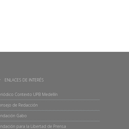
ENLACES DE INTERÉS
riódico Contexto UPB Medellín
onsejo de Redacción
undación Gabo
ndación para la Libertad de Prensa