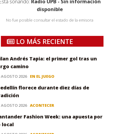
Está sonando:
Radio UPB - Sin información
disponible
No fue posible consultar el estado de la emisora
LO MÁS RECIENTE
ilan Andrés Tapia: el primer gol tras un
argo camino
6 AGOSTO 2026
EN EL JUEGO
edellín florece durante diez días de
radición
5 AGOSTO 2026
ACONTECER
antander Fashion Week: una apuesta por
o local