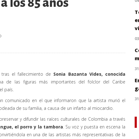
a los 85 años
0
T
e
v
o
0
C
m
31
tras el fallecimiento de
Sonia Bazanta Vides, conocida
E
na de las figuras más importantes del folclor del Caribe
g
l país.
31
un comunicado en el que informaron que la artista murió el
rodeada de su familia, a causa de un infarto al miocardio.
eservar y difundir las raíces culturales de Colombia a través
engue, el porro y la tambora
. Su voz y puesta en escena la
onvirtiéndola en una de las artistas más representativas de la