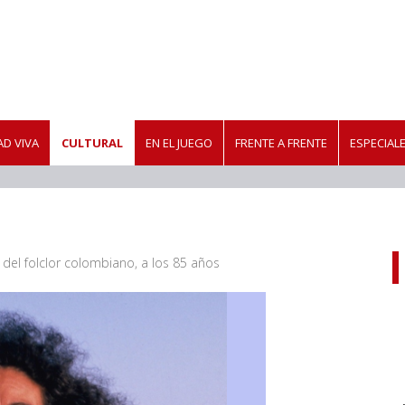
D VIVA
CULTURAL
EN EL JUEGO
FRENTE A FRENTE
ESPECIAL
el folclor colombiano, a los 85 años