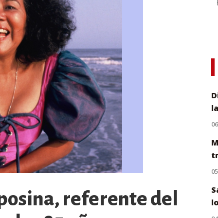
D
l
0
M
t
0
S
osina, referente del
l