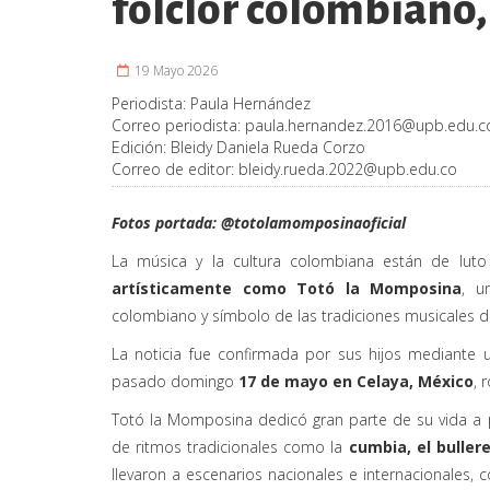
folclor colombiano, 
19 Mayo 2026
Periodista:
Paula Hernández
Correo periodista:
paula.hernandez.2016@upb.edu.c
Edición:
Bleidy Daniela Rueda Corzo
Correo de editor:
bleidy.rueda.2022@upb.edu.co
Fotos portada: @
totolamomposinaoficial
La música y la cultura colombiana están de luto 
artísticamente como Totó la Momposina
, u
colombiano y símbolo de las tradiciones musicales de
La noticia fue confirmada por sus hijos mediante 
pasado domingo
17 de mayo en Celaya, México
, 
Totó la Momposina dedicó gran parte de su vida a pr
de ritmos tradicionales como la
cumbia, el buller
llevaron a escenarios nacionales e internacionales, c