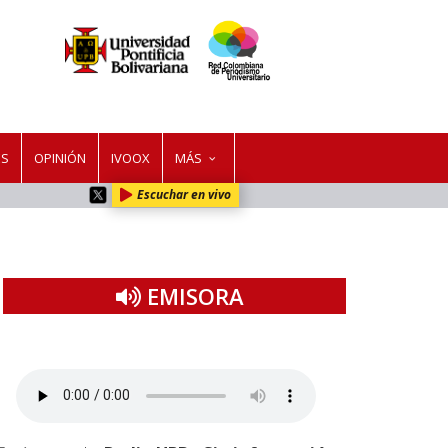
ES
OPINIÓN
IVOOX
MÁS
Escuchar en vivo
EMISORA