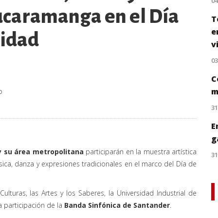
0
ucaramanga en el Día
T
e
nidad
v
0
C
m
o
31
E
g
y su área metropolitana
participarán en la muestra artística
31
sica, danza y expresiones tradicionales en el marco del Día de
ulturas, las Artes y los Saberes, la Universidad Industrial de
a participación de la
Banda Sinfónica de Santander
.