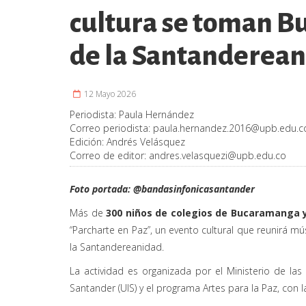
cultura se toman B
de la Santanderea
12 Mayo 2026
Periodista:
Paula Hernández
Correo periodista:
paula.hernandez.2016@upb.edu.c
Edición:
Andrés Velásquez
Correo de editor:
andres.velasquezi@upb.edu.co
Foto portada: @
bandasinfonicasantander
Más de
300 niños de colegios de Bucaramanga 
“Parcharte en Paz”, un evento cultural que reunirá mú
la Santandereanidad.
La actividad es organizada por el Ministerio de las C
Santander (UIS) y el programa Artes para la Paz, con l