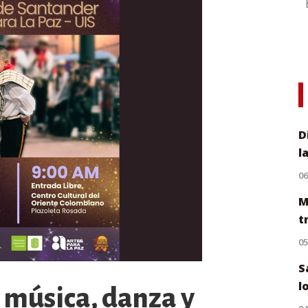
D
l
0
M
t
0
S
l
 música, danza y