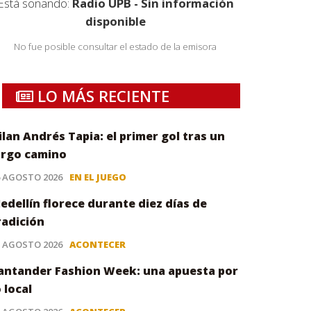
Está sonando:
Radio UPB - Sin información
disponible
No fue posible consultar el estado de la emisora
LO MÁS RECIENTE
ilan Andrés Tapia: el primer gol tras un
argo camino
6 AGOSTO 2026
EN EL JUEGO
edellín florece durante diez días de
radición
5 AGOSTO 2026
ACONTECER
antander Fashion Week: una apuesta por
o local