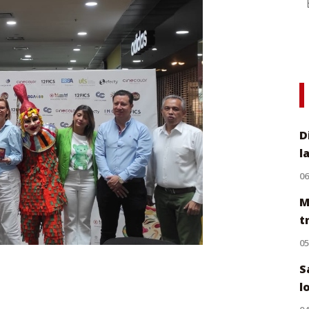
D
l
0
M
t
0
S
l