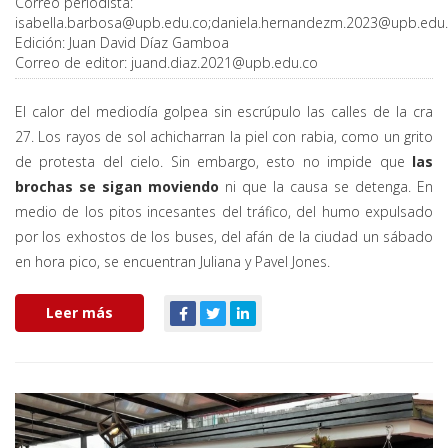
Correo periodista:
isabella.barbosa@upb.edu.co
;
daniela.hernandezm.2023@upb.edu
Edición:
Juan David Díaz Gamboa
Correo de editor:
juand.diaz.2021@upb.edu.co
El calor del mediodía golpea sin escrúpulo las calles de la cra
27. Los rayos de sol achicharran la piel con rabia, como un grito
de protesta del cielo. Sin embargo, esto no impide que
las
brochas se sigan moviendo
ni que la causa se detenga. En
medio de los pitos incesantes del tráfico, del humo expulsado
por los exhostos de los buses, del afán de la ciudad un sábado
en hora pico, se encuentran Juliana y Pavel Jones.
Leer más