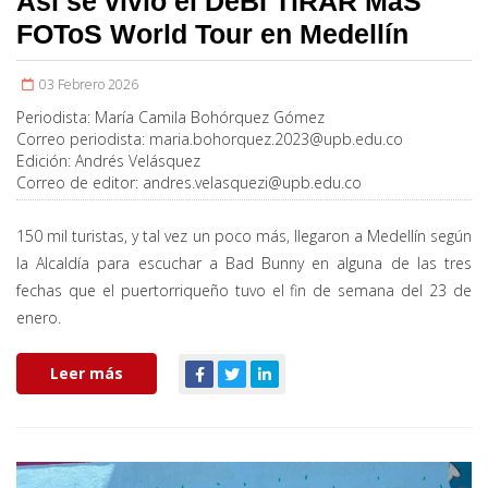
Así se vivió el DeBÍ TiRAR MáS
FOToS World Tour en Medellín
03 Febrero 2026
Periodista:
María Camila Bohórquez Gómez
Correo periodista:
maria.bohorquez.2023@upb.edu.co
Edición:
Andrés Velásquez
Correo de editor:
andres.velasquezi@upb.edu.co
150 mil turistas, y tal vez un poco más, llegaron a Medellín según
la Alcaldía para escuchar a Bad Bunny en alguna de las tres
fechas que el puertorriqueño tuvo el fin de semana del 23 de
enero.
Leer más