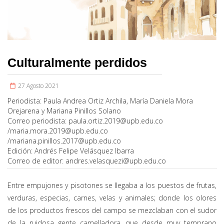
Culturalmente perdidos
27 Agosto 2021
Periodista:
Paula Andrea Ortiz Archila, María Daniela Mora
Orejarena y Mariana Pinillos Solano
Correo periodista:
paula.ortiz.2019@upb.edu.co
/
maria.mora.2019@upb.edu.co
/
mariana.pinillos.2017@upb.edu.co
Edición:
Andrés Felipe Velásquez Ibarra
Correo de editor:
andres.velasquezi@upb.edu.co
Entre empujones y pisotones se llegaba a los puestos de frutas,
verduras, especias, carnes, velas y animales; donde los olores
de los productos frescos del campo se mezclaban con el sudor
de la ruidosa gente camelladora, que desde muy temprano