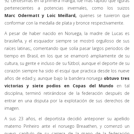
92 centésimas en la primera manga; fue más rápido que figuras
pertenecientes a potencias invernales, como los suizos
Marc Odermatt y Loic Meillard,
quienes se tuvieron que
conformar con la medalla de plata y bronce respectivamente.
A pesar de haber nacido en Noruega, la madre de Lucas es
brasileña
,
y el esquiador siempre se mostró orgulloso de sus
raíces latinas
;
,
comentando que solía pasar largos periodos de
tiempo en Brasil, en los que se enamoró ampliamente de su
cultura, su gente e incluso de su fútbol, aunque el deporte de su
corazón siempre ha sido el esquí que practica desde los nueve
años de edad y, aunque bajo la bandera noruega
obtuvo tres
victorias y siete podios en Copas del Mundo
en tal
disciplina, terminó retirándose de la federación después de
entrar en una disputa por la explotación de sus derechos de
imagen.
A sus 23 años, el deportista decidió anteponer su apellido
materno Pinheiro ante el noruego Breaathen, y comenzó un
nuevo capítulo de su carrera de la mano de la federación