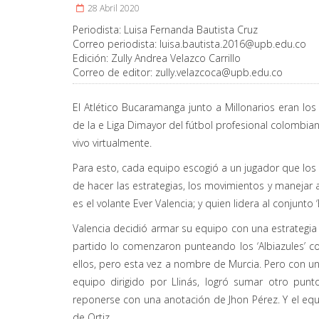
28 Abril 2020
Periodista:
Luisa Fernanda Bautista Cruz
Correo periodista:
luisa.bautista.2016@upb.edu.co
Edición:
Zully Andrea Velazco Carrillo
Correo de editor:
zully.velazcoca@upb.edu.co
El Atlético Bucaramanga junto a Millonarios eran lo
de la e Liga Dimayor del fútbol profesional colombia
vivo virtualmente.
Para esto, cada equipo escogió a un jugador que los
de hacer las estrategias, los movimientos y manejar a
es el volante Ever Valencia; y quien lidera al conjunto
Valencia decidió armar su equipo con una estrategia 
partido lo comenzaron punteando los ‘Albiazules’ c
ellos, pero esta vez a nombre de Murcia. Pero con un 
equipo dirigido por Llinás, logró sumar otro punto
reponerse con una anotación de Jhon Pérez. Y el eq
de Ortiz.