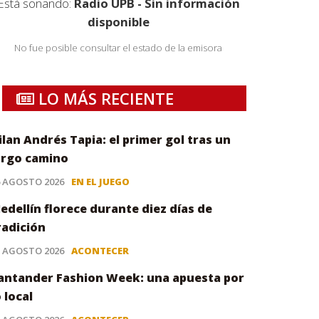
Está sonando:
Radio UPB - Sin información
disponible
No fue posible consultar el estado de la emisora
LO MÁS RECIENTE
ilan Andrés Tapia: el primer gol tras un
argo camino
6 AGOSTO 2026
EN EL JUEGO
edellín florece durante diez días de
radición
5 AGOSTO 2026
ACONTECER
antander Fashion Week: una apuesta por
o local