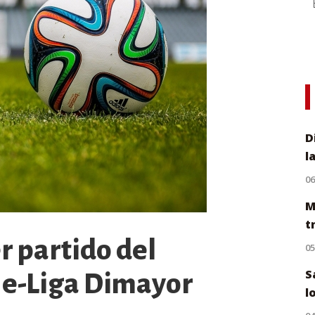
D
l
0
M
t
er partido del
0
S
 e-Liga Dimayor
l