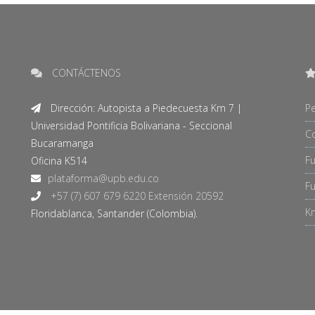
CONTÁCTENOS
Dirección: Autopista a Piedecuesta Km 7 |
Pe
Universidad Pontificia Bolivariana - Seccional
C
Bucaramanga
F
Oficina K514
Fu
+57 (7) 607 679 6220 Extensión 20592
Kn
Floridablanca, Santander (Colombia).