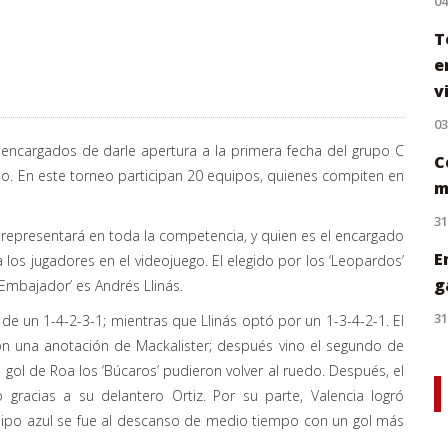
0
T
e
v
0
s encargados de darle apertura a la primera fecha del grupo C
C
no. En este torneo participan 20 equipos, quienes compiten en
m
31
 representará en toda la competencia, y quien es el encargado
E
 los jugadores en el videojuego. El elegido por los ‘Leopardos’
g
 ‘Embajador’ es Andrés Llinás.
31
de un 1-4-2-3-1; mientras que LIinás optó por un 1-3-4-2-1. El
on una anotación de Mackalister; después vino el segundo de
gol de Roa los ‘Búcaros’ pudieron volver al ruedo. Después, el
 gracias a su delantero Ortiz. Por su parte, Valencia logró
uipo azul se fue al descanso de medio tiempo con un gol más