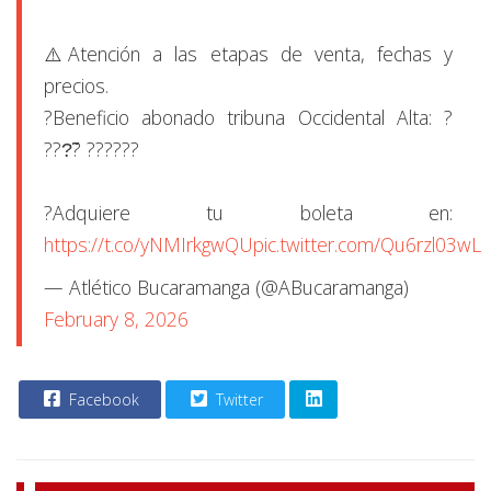
⚠️Atención a las etapas de venta, fechas y
precios.
?Beneficio abonado tribuna Occidental Alta: ?
???̃? ??????
?️Adquiere tu boleta en:
https://t.co/yNMIrkgwQU
pic.twitter.com/Qu6rzl03wL
— Atlético Bucaramanga (@ABucaramanga)
February 8, 2026
Facebook
Twitter