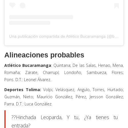
Una publicación compartida de Atlético Bucaramanga (@bucaramangaoficial)
Alineaciones probables
Atlético Bucaramanga
: Quintana; De las Salas, Henao, Mena,
Romaña; Zárate, Charrupí; Londoño, Sambueza, Flores;
Pons. D.T.: Leonel Álvarez.
Deportes Tolima:
Volpi; Velásquez, Angulo, Torres, Hurtado;
Guzmán, Nieto; Mauricio González, Pérez, Jersson González;
Parra. D.T.: Luca González.
??Hinchada Leoparda, Y tu, ¿Ya tienes tu
entrada?