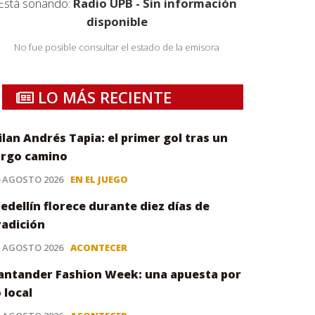
Está sonando:
Radio UPB - Sin información
disponible
No fue posible consultar el estado de la emisora
LO MÁS RECIENTE
ilan Andrés Tapia: el primer gol tras un
argo camino
6 AGOSTO 2026
EN EL JUEGO
edellín florece durante diez días de
radición
5 AGOSTO 2026
ACONTECER
antander Fashion Week: una apuesta por
o local