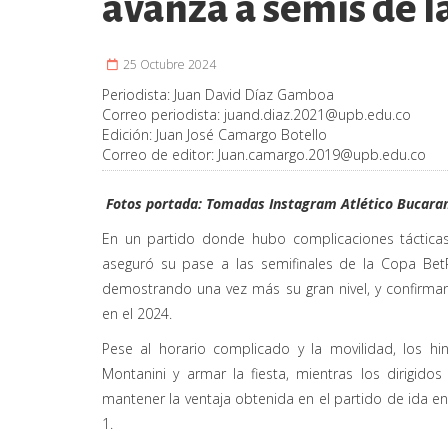
avanza a semis de l
25 Octubre 2024
Periodista:
Juan David Díaz Gamboa
Correo periodista:
juand.diaz.2021@upb.edu.co
Edición:
Juan José Camargo Botello
Correo de editor:
Juan.camargo.2019@upb.edu.co
Fotos portada: Tomadas Instagram Atlético Bucar
En un partido donde hubo complicaciones tácticas
aseguró su pase a las semifinales de la Copa BetP
demostrando una vez más su gran nivel, y confirma
en el 2024.
Pese al horario complicado y la movilidad, los hi
Montanini y armar la fiesta, mientras los dirigi
mantener la ventaja obtenida en el partido de ida en
1.