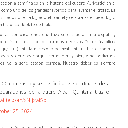
cación a semifinales en la historia del cuadro ‘Auriverde’ en el
 como uno de los grandes favoritos para levantar el trofeo. La
esultados que ha logrado el plantel y celebra este nuevo logro
 histórico doblete de títulos.
esó las complicaciones que tuvo su escuadra en la disputa y
 enfrentar ese tipo de partidos decisivos. “¿Lo más difícil?
jugar (…) ante la necesidad del rival, ante un Pasto con muy
as sus derrotas porque compite muy bien, y no podíamos
es, ya la serie estaba cerrada. Nuestro deber es siempre
-0 con Pasto y se clasificó a las semifinales de la
claraciones del arquero Aldair Quintana tras el
twitter.com/sNtjxwi5ix
tober 25, 2024
tacó la unión de grupo y la confianza en sí mismo como una de