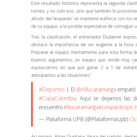
Este resultado histórico representa la segunda clasifi
torneo, y no solo eso, sino que también lo posiciona
afición del ‘leopardo’ se mantiene eufórica con los r
de su equipo, a la posible expectativa de conseguir un
Tras la clasificación, el entrenador Dudamel expr
destacó la importancia de ser exigente a la hora de
Preparar al equipo mentalmente para esta forma de 
buenos argumentos, un equipo que vende muy car
equivocarnos en que por ganar 2 a 1 de visitant
anticiparnos a las situaciones”.
#Deportes
| El
@ABucaramanga
empató 0
#CopaColombia
. Aquí te dejamos las de
encuentro.
#Bucaramanga
#Leopardos
pic.
— Plataforma UPB (@PlataformaUpb)
Oc
Así mismo, Aldair Quintana, figura del partido, des