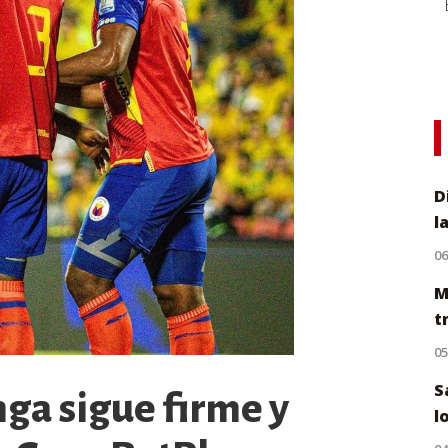
D
l
0
M
t
0
S
ga sigue firme y
l