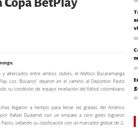
a Copa BetPlay
0
T
e
v
0
C
m
amanga.
31
 y altercados entre ambos clubes, el Atlético Bucaramanga
E
lay. Los 'Búcaros' dejaron en el camino al Deportivo Pasto
g
ndo su condición de equipo revelación del fútbol colombiano
31
nchas llegaron a tiempo para llenar las gradas del Américo
dos por Rafael Dudamel con un empate a cero goles lograron
 Pasto, sellando su clasificación con un marcador global de 2-