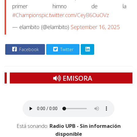
primer himno de la
#Champions
pic.twitter.com/CeyB6OuOVz
— elambito (@elambito)
September 16, 2025
Facebook
Twitter
EMISORA
Está sonando:
Radio UPB - Sin información
disponible