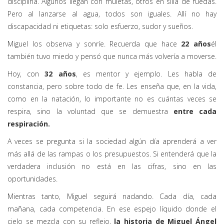
disciplina. Algunos llegan con muletas, otros en silla de ruedas.
Pero al lanzarse al agua, todos son iguales. Allí no hay
discapacidad ni etiquetas: solo esfuerzo, sudor y sueños.
Miguel los observa y sonríe. Recuerda que hace
22 años
él
también tuvo miedo y pensó que nunca más volvería a moverse.
Hoy, con
32 años
, es mentor y ejemplo. Les habla de
constancia, pero sobre todo de fe. Les enseña que, en la vida,
como en la natación, lo importante no es cuántas veces se
respira, sino la voluntad que se demuestra
entre cada
respiración
.
A veces se pregunta si la sociedad algún día aprenderá a ver
más allá de las rampas o los presupuestos. Si entenderá que la
verdadera inclusión no está en las cifras, sino en las
oportunidades.
Mientras tanto, Miguel seguirá nadando. Cada día, cada
mañana, cada competencia. En ese espejo líquido donde el
cielo se mezcla con su reflejo,
la historia de Miguel Ángel