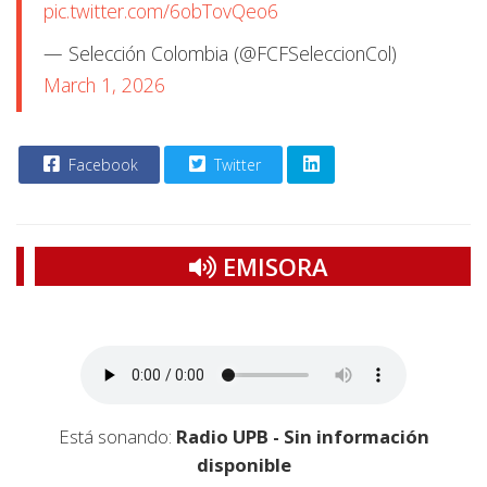
pic.twitter.com/6obTovQeo6
— Selección Colombia (@FCFSeleccionCol)
March 1, 2026
Facebook
Twitter
EMISORA
Está sonando:
Radio UPB - Sin información
disponible