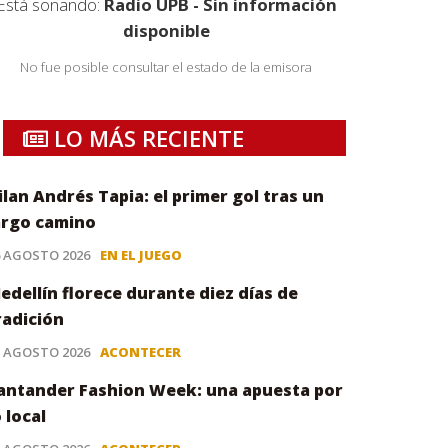
Está sonando:
Radio UPB - Sin información
disponible
No fue posible consultar el estado de la emisora
LO MÁS RECIENTE
ilan Andrés Tapia: el primer gol tras un
argo camino
6 AGOSTO 2026
EN EL JUEGO
edellín florece durante diez días de
radición
5 AGOSTO 2026
ACONTECER
antander Fashion Week: una apuesta por
o local