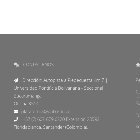
CONTÁCTENOS
Dirección: Autopista a Piedecuesta Km 7 |
Pe
Universidad Pontificia Bolivariana - Seccional
C
Bucaramanga
F
Oficina K514
Fu
+57 (7) 607 679 6220 Extensión 20592
Kn
Floridablanca, Santander (Colombia).