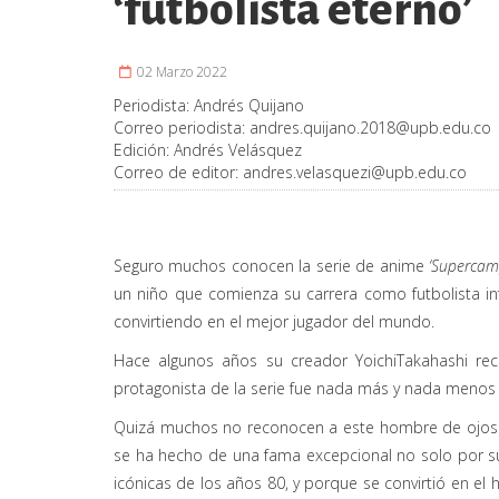
‘futbolista eterno’
02 Marzo 2022
Periodista:
Andrés Quijano
Correo periodista:
andres.quijano.2018@upb.edu.co
Edición:
Andrés Velásquez
Correo de editor:
andres.velasquezi@upb.edu.co
Seguro muchos conocen la serie de anime
‘
Su
perc
am
un niño que comienza su carrera como futbolista i
convi
rt
iendo
en el mejor jugador del mundo.
Hace al
gunos años su creador
Yoichi
Takahashi
rec
protagonista de la serie fue nada más y n
ada menos
Quizá muchos
no reconocen a este
hombre de ojos r
se ha hecho de una fama excepcional no solo por su
icónicas de los años 80,
y porque
se convirtió en el