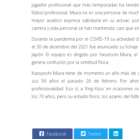
jugador profesional que más temporadas ha tenido en
fútbol profesional. Miura no es una persona de much
mayor asiático expresa sabiduría en su actuar, p
carrera y vida personal se han mantenido casi que en 
Durante la pandemia por el COVID-19 su actividad 
el 30 de diciembre del 2021 fue anunciado su fichaje
Japón.
El equipo es dirigido por
Y
asutoshi
Miura, e
genera
confusión
por la similitud física.
Kazu
yoshi
Miura tiene de momento un año más de car
sus 56 años el pasado
26 de febrero. Por ahor
profesionalidad. Eso sí, a
‘
Kin
g
Kazu
’
en ocasiones no 
los 70 años
,
pero su estado físico, los azares del fútbo
Facebook
Twitter