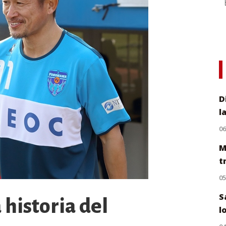
D
l
0
M
t
0
S
 historia del
l