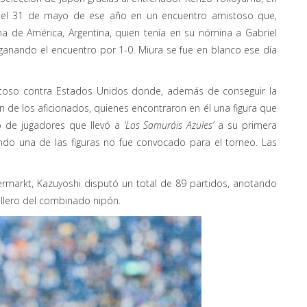
to el 31 de mayo de ese año en un encuentro amistoso que,
a de América, Argentina, quien tenía en su nómina a Gabriel
anando el encuentro por 1-0. Miura se fue en blanco ese día
stoso
contra
Estados Unidos donde
,
además
de conseguir la
n de los aficionados, quienes encontraron en él una figura que
po de jugadores que llevó a
‘
Los Samuráis Azules
’
a
su primera
endo una de las figuras
no fue convocado para el
torneo
. Las
ermarkt, Kazuyoshi disputó un total de 89 partidos, anotando
illero del combinado nipón.