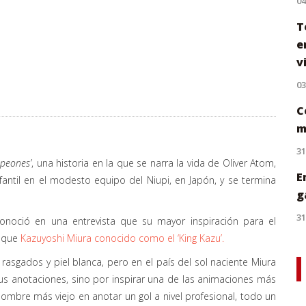
0
T
e
v
0
C
m
31
peones
’
, una historia en la que
se
narra
la vida de Oliver
Atom
,
E
nfantil en el modesto equipo del
Niupi
, en Japón, y se termina
g
31
onoció en una entrevista que su mayor inspiración para el
 que
Kazuyoshi
Miura conocido como el ‘King
Kazu
’
.
asgados y piel blanca, pero en el país del sol naciente Miura
s anotaciones, sino por inspirar una de las animaciones más
 hombre más viejo en ano
tar un gol a nivel profesional, todo un