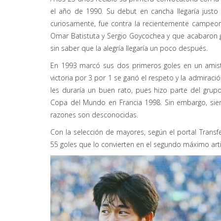
el año de 1990. Su debut en cancha llegaría jus
curiosamente, fue contra la recientemente campeon
Omar Batistuta y Sergio Goycochea y que acabaron g
sin saber que la alegría llegaría un poco después.
E
n 1993 marcó su
s dos primeros
gol
es
en un ami
victoria por 3
por
1 se ganó el respeto y la admiració
les duraría un buen rato, pues hizo parte del gru
Copa del Mundo en Francia 1998
. Sin embargo, si
razones son desconocidas.
Con la selección de mayores, según el portal Transf
55 goles que lo convierten en el segundo máximo art