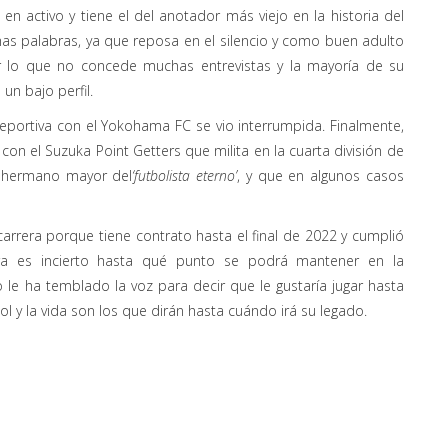
 activo y tiene el del anotador más viejo en la historia del
as palabras, ya que reposa en el silencio y como buen adulto
or lo que no concede muchas entrevistas y la mayoría de su
un bajo perfil.
deportiva con el Yokohama FC se vio
interrumpida
. F
inalmente
,
 con el
Suzuka
Point
Getters
que
mili
ta en la cuarta división de
l hermano mayor de
l
‘
futbolista eterno
’
, y
que en algunos casos
rera porque tiene contrato hasta el final de 2022 y cumplió
a es incierto hasta qué
punto se
podrá mantener en
la
le ha temblado la voz para decir que le gustaría jugar hasta
l y la vid
a son los que dirán hasta cuándo irá su legado.