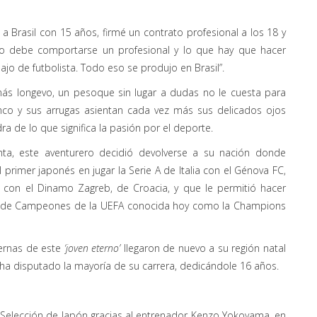
é a Brasil con 15 años, firmé un contrato profesional a los 18 y
o debe comportarse un profesional y lo que hay que hacer
jo de futbolista. Todo eso se produjo en Brasil”.
 más longevo, un peso
que sin lugar a dudas no le cuesta para
nco y sus arrugas asientan cada vez más sus delicados ojos
a de lo que significa la pasión por el deporte.
nta, este aventurero decidió devolverse a su nación donde
el primer japonés en jugar la Serie A de Italia con el Génova FC,
a con el Dinamo Zagreb, de Croacia, y que le permitió hacer
iga de Campeones de la UEFA conocida hoy como la Champions
iernas de este
‘joven etern
o’
llegaron de nuevo a su región natal
ha disputado
la mayoría de su carrera
, dedicándole 16 años
.
a Selección de Japón gracias al entrenador Kenzo Yokoyama, en