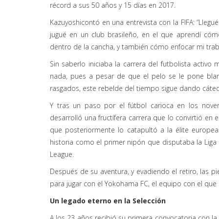
récord
a sus 50 años y 15 días en
2017.
Kazuyoshi
contó
en una entrevista
con la FIFA
: “Llegu
jugué en un club brasileño
, en el que aprendí cóm
dentro de la cancha, y también cómo enfocar mi traba
Sin saberlo iniciaba la carrera del futbolista activo
nada, pues a pesar de que el pelo se le pone bla
rasgados, este rebelde del tiempo sigue dando cátedr
Y tras un paso por el fútbol carioca en los nove
desarrolló una fructífera carrera que lo convirtió en 
que posteriormente lo catapultó a la élite europe
historia como el primer nipón que disputaba la L
League.
Después de su aventura
,
y evadiendo el retiro, las p
para jugar con el Yokohama FC, el equipo
co
n el que
Un legado eterno en la Selección
A los 23 años recibió su primera convocatoria con l