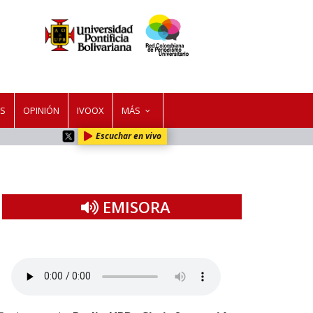
ES
OPINIÓN
IVOOX
MÁS
Escuchar en vivo
EMISORA