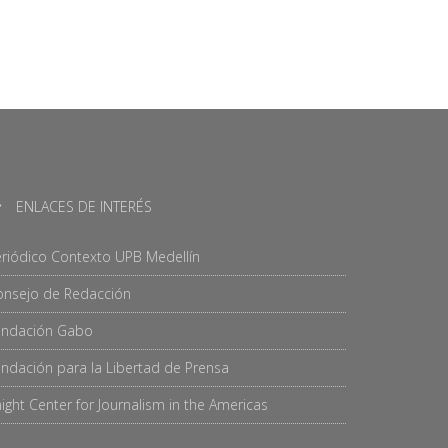
ENLACES DE INTERÉS
riódico Contexto UPB Medellín
onsejo de Redacción
undación Gabo
ndación para la Libertad de Prensa
ight Center for Journalism in the Americas