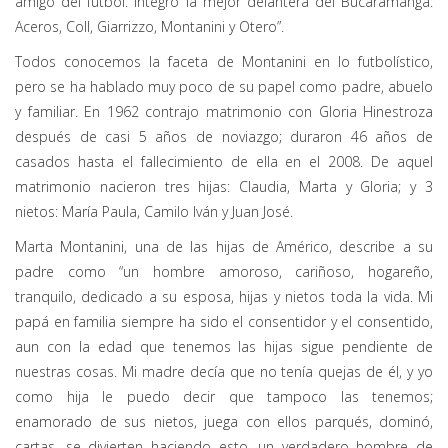
amigo del fútbol. Integró la mejor delantera del Bucaramanga:
Aceros, Coll, Giarrizzo, Montanini y Otero”.
Todos conocemos la faceta de Montanini en lo futbolístico,
pero se ha hablado muy poco de su papel como padre, abuelo
y familiar. En 1962 contrajo matrimonio con Gloria Hinestroza
después de casi 5 años de noviazgo; duraron 46 años de
casados hasta el fallecimiento de ella en el 2008. De aquel
matrimonio nacieron tres hijas: Claudia, Marta y Gloria; y 3
nietos: María Paula, Camilo Iván y Juan José.
Marta Montanini, una de las hijas de Américo, describe a su
padre como “un hombre amoroso, cariñoso, hogareño,
tranquilo, dedicado a su esposa, hijas y nietos toda la vida. Mi
papá en familia siempre ha sido el consentidor y el consentido,
aun con la edad que tenemos las hijas sigue pendiente de
nuestras cosas. Mi madre decía que no tenía quejas de él, y yo
como hija le puedo decir que tampoco las tenemos;
enamorado de sus nietos, juega con ellos parqués, dominó,
cartas, se divierten haciendo esto, un verdadero hombre de