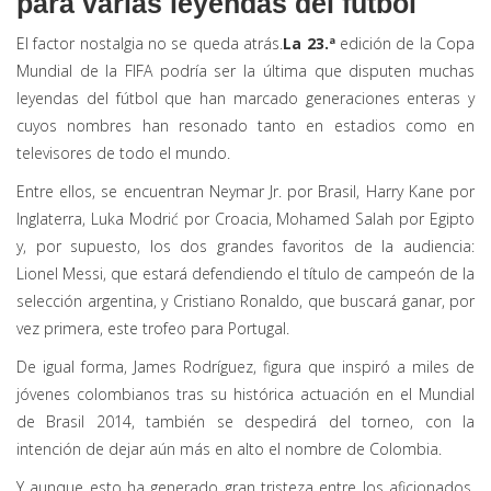
para varias leyendas del fútbol
El factor nostalgia no se queda atrás.
La 23.ª
edición de la Copa
Mundial de la FIFA podría ser la última que disputen muchas
leyendas del fútbol que han marcado generaciones enteras y
cuyos nombres han resonado tanto en estadios como en
televisores de todo el mundo.
Entre ellos, se encuentran Neymar Jr. por Brasil, Harry Kane por
Inglaterra, Luka Modrić por Croacia, Mohamed Salah por Egipto
y, por supuesto, los dos grandes favoritos de la audiencia:
Lionel Messi, que estará defendiendo el título de campeón de la
selección argentina, y Cristiano Ronaldo, que buscará ganar, por
vez primera, este trofeo para Portugal.
De igual forma, James Rodríguez, figura que inspiró a miles de
jóvenes colombianos tras su histórica actuación en el Mundial
de Brasil 2014, también se despedirá del torneo, con la
intención de dejar aún más en alto el nombre de Colombia.
Y aunque esto ha generado gran tristeza entre los aficionados,