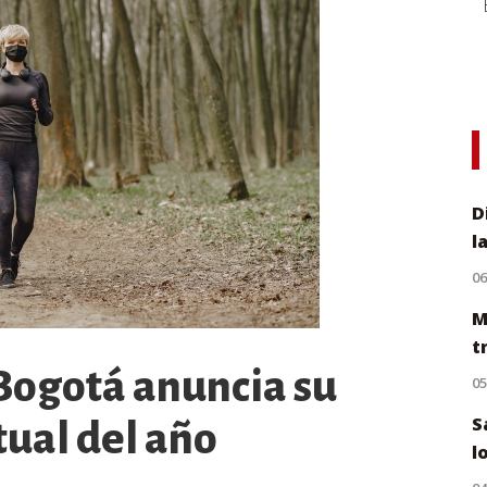
D
l
0
M
t
Bogotá anuncia su
0
S
ual del año
l