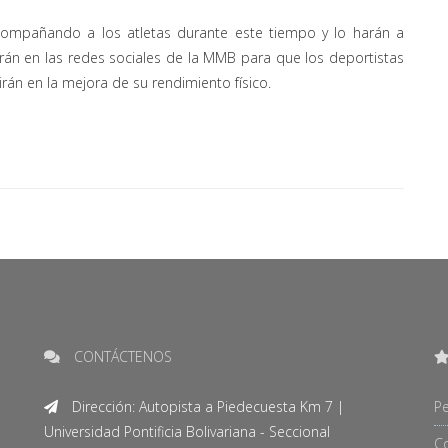
compañando a los atletas durante este tiempo y lo harán a
rán en las redes sociales de la MMB para que los deportistas
rán en la mejora de su rendimiento físico.
CONTÁCTENOS
Dirección: Autopista a Piedecuesta Km 7 |
Pe
Universidad Pontificia Bolivariana - Seccional
C