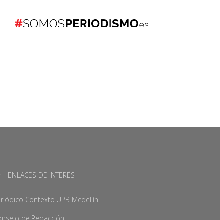
ENLACES DE INTERÉS
riódico Contexto UPB Medellín
onsejo de Redacción