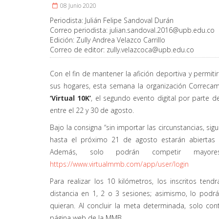
08 Junio 2020
Periodista:
Julián Felipe Sandoval Durán
Correo periodista:
julian.sandoval.2016@upb.edu.co
Edición:
Zully Andrea Velazco Carrillo
Correo de editor:
zully.velazcoca@upb.edu.co
Con el fin de mantener la afición deportiva y permiti
sus hogares, esta semana la organización Correcam
‘Virtual 10K’
, el segundo evento digital por parte 
entre el 22 y 30 de agosto.
Bajo la consigna “sin importar las circunstancias, si
hasta el próximo 21 de agosto estarán abiertas l
Además, solo podrán competir mayore
https://www.virtualmmb.com/app/user/login
Para realizar los 10 kilómetros, los inscritos te
distancia en 1, 2 o 3 sesiones; asimismo, lo pod
quieran. Al concluir la meta determinada, solo co
página web de la MMB.