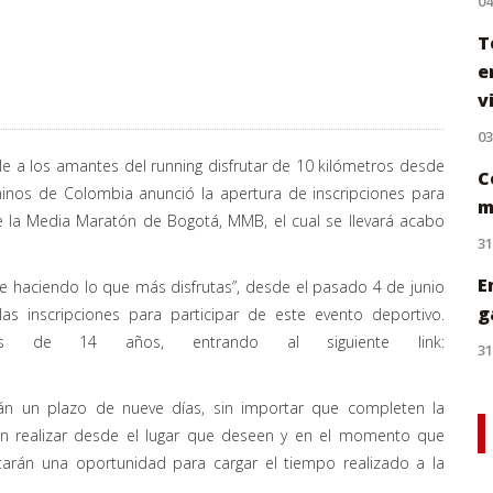
0
T
e
v
0
rle a los amantes del running disfrutar de 10 kilómetros desde
C
inos de Colombia anunció la apertura de inscripciones para
m
de la Media Maratón de Bogotá, MMB, el cual se llevará acabo
31
E
gue haciendo lo que más disfrutas”, desde el pasado 4 de junio
g
as inscripciones para participar de este evento deportivo.
s de 14 años, entrando al siguiente link:
31
ndrán un plazo de nueve días, sin importar que completen la
rán realizar desde el lugar que deseen y en el momento que
ntarán una oportunidad para cargar el tiempo realizado a la