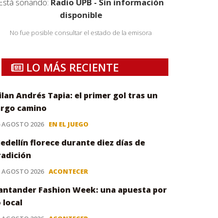
Está sonando:
Radio UPB - Sin información
disponible
No fue posible consultar el estado de la emisora
LO MÁS RECIENTE
ilan Andrés Tapia: el primer gol tras un
argo camino
6 AGOSTO 2026
EN EL JUEGO
edellín florece durante diez días de
radición
5 AGOSTO 2026
ACONTECER
antander Fashion Week: una apuesta por
o local