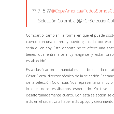
?? 7 -5 ??
@CopaAmerica
#TodosSomosCo
— Selección Colombia (@FCFSeleccionCo
Compartió, también, la forma en que él puede sosten
cuento con una carrera y puedo ejercerla, por eso m
sería quien soy. Este deporte no te ofrece una sost
tienes que entrenarte muy exigente y estar prep
establecido”.
Esta clasificación al mundial es una bocanada de ai
César Sierra, director técnico de la selección Santan
de la selección Colombia. Nos representaron muy bien
lo que todos estábamos esperando. Yo tuve el 
desafortunadamente cuarto. Con esta selección se di
más en el radar, va a haber más apoyo y crecimiento p