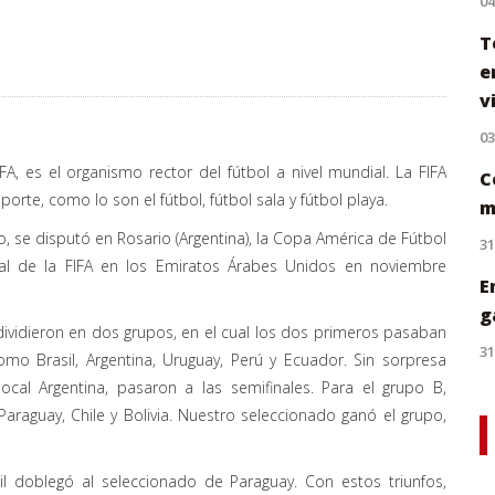
0
T
e
v
0
FA, es el organismo rector del fútbol a nivel mundial. La FIFA
C
rte, como lo son el fútbol, fútbol sala y fútbol playa.
m
 se disputó en Rosario (Argentina), la Copa América de Fútbol
31
al de la FIFA en los Emiratos Árabes Unidos en noviembre
E
g
vidieron en dos grupos, en el cual los dos primeros pasaban
31
como Brasil, Argentina, Uruguay, Perú y Ecuador. Sin sorpresa
cal Argentina, pasaron a las semifinales. Para el grupo B,
aguay, Chile y Bolivia. Nuestro seleccionado ganó el grupo,
il doblegó al seleccionado de Paraguay. Con estos triunfos,