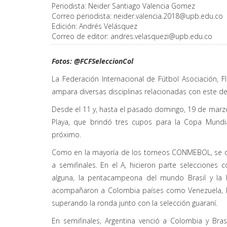
Periodista:
Neider Santiago Valencia Gomez
Correo periodista:
neider.valencia.2018@upb.edu.co
Edición:
Andrés Velásquez
Correo de editor:
andres.velasquezi@upb.edu.co
Fotos: @FCFSeleccionCol
La Federación Internacional de Fútbol Asociación, FI
ampara diversas disciplinas relacionadas con este depo
Desde el 11 y, hasta el pasado domingo, 19 de marzo,
Playa, que brindó tres cupos para la Copa Mundi
próximo.
Como en la mayoría de los torneos CONMEBOL, se di
a semifinales. En el A, hicieron parte selecciones 
alguna, la pentacampeona del mundo Brasil y la lo
acompañaron a Colombia países como Venezuela, Par
superando la ronda junto con la selección guaraní.
En semifinales, Argentina venció a Colombia y Bras