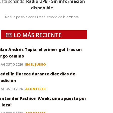
Está sonando:
Radio UPB - Sin información
disponible
No fue posible consultar el estado de la emisora
LO MÁS RECIENTE
ilan Andrés Tapia: el primer gol tras un
argo camino
6 AGOSTO 2026
EN EL JUEGO
edellín florece durante diez días de
radición
5 AGOSTO 2026
ACONTECER
antander Fashion Week: una apuesta por
o local