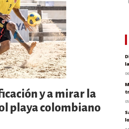
D
l
0
M
ficación y a mirar la
t
0
bol playa colombiano
S
l