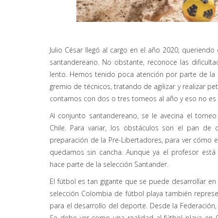
Julio César llegó al cargo en el año 2020, queriendo
santandereano. No obstante, reconoce las dificulta
lento. Hemos tenido poca atención por parte de la 
gremio de técnicos, tratando de agilizar y realizar p
contamos con dos o tres torneos al año y eso no es s
Al conjunto santandereano, se le avecina el torneo 
Chile. Para variar, los obstáculos son el pan d
preparación de la Pre-Libertadores, para ver cómo 
quedamos sin cancha. Aunque ya el profesor está 
hace parte de la selección Santander.
El fútbol es tan gigante que se puede desarrollar en 
selección Colombia de fútbol playa también represen
para el desarrollo del deporte. Desde la Federación
Se debe ver como una realidad al fútbol playa en 