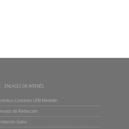
ENLACES DE INTERÉS
riódico Contexto UPB Medellín
onsejo de Redacción
undación Gabo