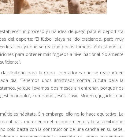
 establecer un proceso y una idea de juego para el deportista
des del deporte: “El fútbol playa ha ido creciendo, pero muy
Federación, ya que se realizan pocos torneos. Ahí estamos el
eticiones para obtener más fogueos a nivel nacional. Solamente
uficiente”.
clasificatorio para la Copa Libertadores que se realizará en
e cada día. “Tenemos unos amistosos contra Cúcuta para la
estamos, ya que llevamos dos meses sin entrenar, porque nos
gestionándolo”, compartió Jesús David Moreno, jugador que
múltiples hábitats. Sin embargo, ello no lo hace equitativo. La
ta al país, mereciendo el reconocimiento y la sostenibilidad
, no solo basta con la construcción de una cancha en su sede.
Colombia, incrementando la inversión y el apoyo, haciéndose