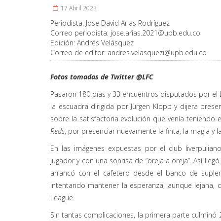
17 Abril 2023
Periodista:
Jose David Arias Rodríguez
Correo periodista:
jose.arias.2021@upb.edu.co
Edición:
Andrés Velásquez
Correo de editor:
andres.velasquezi@upb.edu.co
Fotos tomadas de Twitter @LFC
Pasaron 180 días y 33 encuentros disputados por el L
la escuadra dirigida por Jürgen Klopp y dijera pres
sobre la satisfactoria evolución que venía teniendo e
Reds
, por presenciar nuevamente la finta, la magia y 
En las imágenes expuestas por el club liverpulia
jugador y con una sonrisa de “oreja a oreja”. Así lleg
arrancó con el cafetero desde el banco de suple
intentando mantener la esperanza, aunque lejana, d
League.
Sin tantas complicaciones, la primera parte culminó 