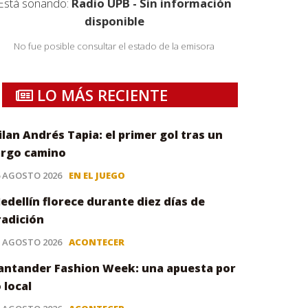
Está sonando:
Radio UPB - Sin información
disponible
No fue posible consultar el estado de la emisora
LO MÁS RECIENTE
ilan Andrés Tapia: el primer gol tras un
argo camino
6 AGOSTO 2026
EN EL JUEGO
edellín florece durante diez días de
radición
5 AGOSTO 2026
ACONTECER
antander Fashion Week: una apuesta por
o local