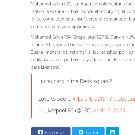
Mohamed Salah (39). La etapa complementaria fue un
ratificó la victoria. Si bien, sobre el minuto 47, el 
le fue completamente insuficiente al combinado “blan
como una completa aplanadora.
Mohamed Salah (64), Diego Jota (52,73), Darwin Núñe
minuto 81, dejando buenas sensaciones, jugando fácil,
Buena manera de retornar a las canchas por part
confianza al cuerpo técnico y a la afición. El pitazo
para Liverpool.
Lucho back in the Reds squad ?
Love to see it,
@LuisFDiaz19
??
pic.twit
— Liverpool FC (@LFC)
April 17, 2023
Facebook
Twitter