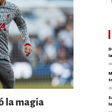
D
l
0
M
t
0
S
ió la magia
l