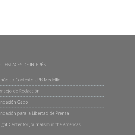
ENLACES DE INTERÉS
riódico Contexto UPB Medellín
onsejo de Redacción
undación Gabo
ndación para la Libertad de Prensa
ight Center for Journalism in the Americas