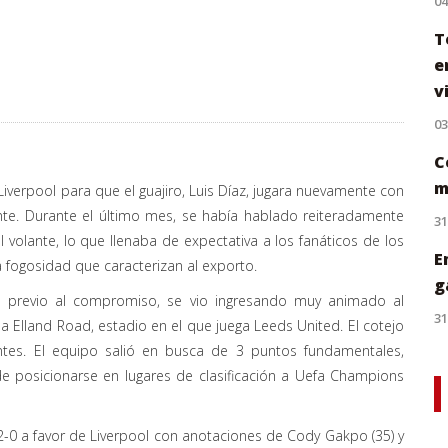
0
T
e
v
0
C
m
iverpool para que el guajiro, Luis Díaz, jugara nuevamente con
ente. Durante el último mes, se había hablado reiteradamente
31
l volante, lo que llenaba de expectativa a los fanáticos de los
E
la fogosidad que caracterizan al exporto.
g
no previo al compromiso, se vio ingresando muy animado al
31
ó a Elland Road, estadio en el que juega Leeds United. El cotejo
ntes. El equipo salió en busca de 3 puntos fundamentales,
e posicionarse en lugares de clasificación a Uefa Champions
2-0 a favor de Liverpool con anotaciones de Cody Gakpo (35) y