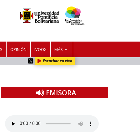
ES
OPINIÓN
IVOOX
MÁS
Escuchar en vivo
EMISORA