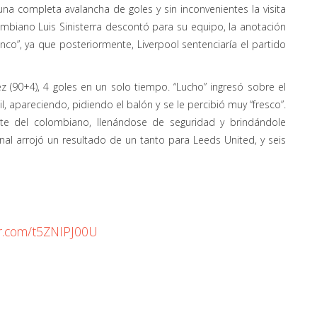
a completa avalancha de goles y sin inconvenientes la visita
colombiano Luis Sinisterra descontó para su equipo, la anotación
co”, ya que posteriormente, Liverpool sentenciaría el partido
z (90+4), 4 goles en un solo tiempo. “Lucho” ingresó sobre el
 apareciendo, pidiendo el balón y se le percibió muy “fresco”.
e del colombiano, llenándose de seguridad y brindándole
 final arrojó un resultado de un tanto para Leeds United, y seis
ter.com/t5ZNIPJ00U