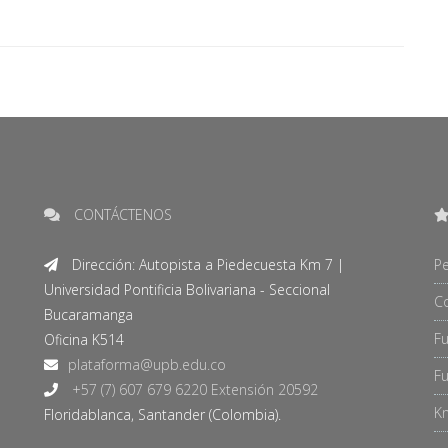
CONTÁCTENOS
Dirección: Autopista a Piedecuesta Km 7 |
Pe
Universidad Pontificia Bolivariana - Seccional
C
Bucaramanga
F
Oficina K514
Fu
+57 (7) 607 679 6220 Extensión 20592
Kn
Floridablanca, Santander (Colombia).