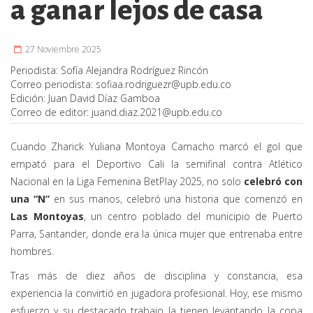
a ganar lejos de casa
27 Noviembre 2025
Periodista:
Sofía Alejandra Rodríguez Rincón
Correo periodista:
sofiaa.rodriguezr@upb.edu.co
Edición:
Juan David Díaz Gamboa
Correo de editor:
juand.diaz.2021@upb.edu.co
Cuando Zharick Yuliana Montoya Camacho marcó el gol que
empató para el Deportivo Cali la semifinal contra Atlético
Nacional en la Liga Femenina BetPlay 2025, no solo
celebró con
una “N”
en sus manos, celebró una historia que comenzó en
Las Montoyas
, un centro poblado del municipio de Puerto
Parra, Santander, donde era la única mujer que entrenaba entre
hombres.
Tras más de diez años de disciplina y constancia, esa
experiencia la convirtió en jugadora profesional. Hoy, ese mismo
esfuerzo y su destacado trabajo la tienen levantando la copa