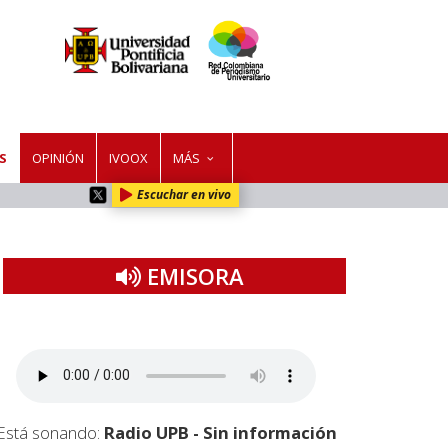
S
OPINIÓN
IVOOX
MÁS
Escuchar en vivo
EMISORA
Está sonando:
Radio UPB - Sin información