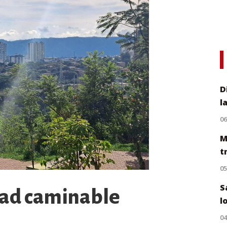
D
l
0
M
t
0
S
ad caminable
l
0