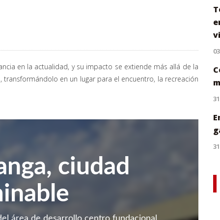
T
e
v
0
cia en la actualidad, y su impacto se extiende más allá de la
C
, transformándolo en un lugar para el encuentro, la recreación
m
31
E
g
31
nga, ciudad
inable
 del área de desarrollo centro fundacional