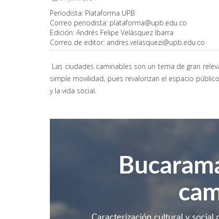
Periodista:
Plataforma UPB
Correo periodista:
plataforma@upb.edu.co
Edición:
Andrés Felipe Velásquez Ibarra
Correo de editor:
andres.velasquezi@upb.edu.co
Las ciudades caminables son un tema de gran relevan
simple movilidad, pues revalorizan el espacio público
y la vida social.
Bucarama
cam
Caracterización cultural y social