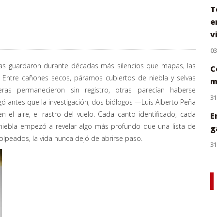
T
e
v
0
s guardaron durante décadas más silencios que mapas, las
C
a. Entre cañones secos, páramos cubiertos de niebla y selvas
m
eras permanecieron sin registro, otras parecían haberse
31
legó antes que la investigación, dos biólogos —Luis Alberto Peña
 el aire, el rastro del vuelo. Cada canto identificado, cada
E
 niebla empezó a revelar algo más profundo que una lista de
g
golpeados, la vida nunca dejó de abrirse paso.
31