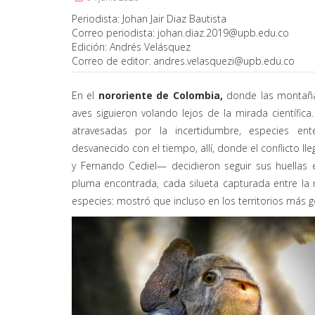
Periodista:
Johan Jair Diaz Bautista
Correo periodista:
johan.diaz.2019@upb.edu.co
Edición:
Andrés Velásquez
Correo de editor:
andres.velasquezi@upb.edu.co
En el
nororiente de Colombia,
donde las montaña
aves siguieron volando lejos de la mirada científic
atravesadas por la incertidumbre, especies ent
desvanecido con el tiempo, allí, donde el conflicto l
y Fernando Cediel— decidieron seguir sus huellas en
pluma encontrada, cada silueta capturada entre la
especies: mostró que incluso en los territorios más 