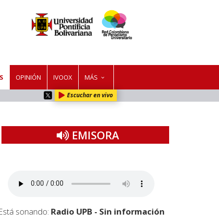
S
OPINIÓN
IVOOX
MÁS
Escuchar en vivo
EMISORA
Está sonando:
Radio UPB - Sin información