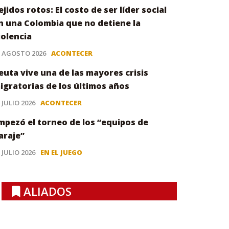
ejidos rotos: El costo de ser líder social
n una Colombia que no detiene la
iolencia
3 AGOSTO 2026
ACONTECER
euta vive una de las mayores crisis
igratorias de los últimos años
 JULIO 2026
ACONTECER
mpezó el torneo de los “equipos de
araje”
 JULIO 2026
EN EL JUEGO
ALIADOS