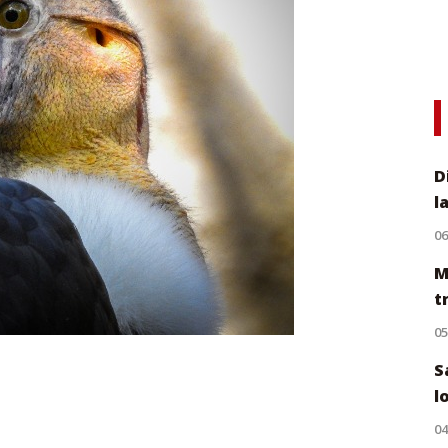
D
l
0
M
t
0
S
l
0