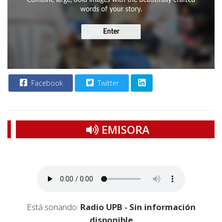
Combine large, bold images with the beautifully crafted
words of your story.
Enter
Facebook
Twitter
EMISORA
Está sonando:
Radio UPB - Sin información
disponible