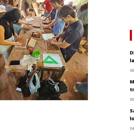
D
l
0
M
t
0
S
l
0