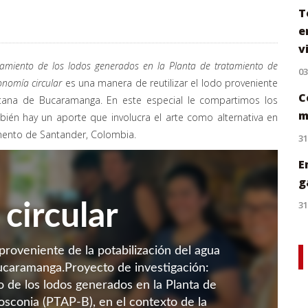
T
e
v
hamiento de los lodos generados en la Planta de tratamiento de
0
onomía circular
es una manera de reutilizar el lodo proveniente
C
litana de Bucaramanga. En este especial le compartimos los
m
bién hay un aporte que involucra el arte como alternativa en
tamento de Santander, Colombia.
31
E
g
31
circular
proveniente de la potabilización del agua
ucaramanga.Proyecto de investigación:
 de los lodos generados en la Planta de
osconia (PTAP-B), en el contexto de la