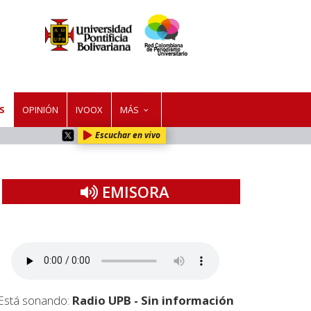
S
OPINIÓN
IVOOX
MÁS
Escuchar en vivo
EMISORA
Está sonando:
Radio UPB - Sin información