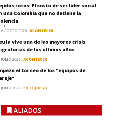
ejidos rotos: El costo de ser líder social
n una Colombia que no detiene la
iolencia
.co
3 AGOSTO 2026
ACONTECER
euta vive una de las mayores crisis
igratorias de los últimos años
 JULIO 2026
ACONTECER
mpezó el torneo de los “equipos de
araje”
 JULIO 2026
EN EL JUEGO
ALIADOS