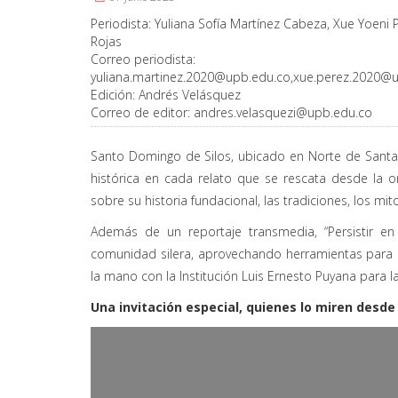
Periodista:
Yuliana Sofía Martínez Cabeza, Xue Yoeni P
Rojas
Correo periodista:
yuliana.martinez.2020@upb.edu.co
,
xue.perez.2020@u
Edición:
Andrés Velásquez
Correo de editor:
andres.velasquezi@upb.edu.co
Santo Domingo de Silos, ubicado en Norte de Santand
histórica en cada relato que se rescata desde la o
sobre su historia fundacional, las tradiciones, los mitos
Además de un reportaje transmedia, “Persistir e
comunidad silera, aprovechando herramientas para el
la mano con la Institución Luis Ernesto Puyana para l
Una invitación especial, quienes lo miren desde e