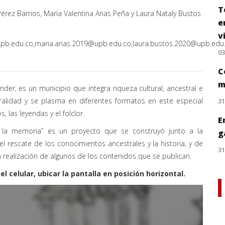
T
érez Barrios, María Valentina Arias Peña y Laura Nataly Bustos
e
v
pb.edu.co
,
maria.arias.2019@upb.edu.co
,
laura.bustos.2020@upb.edu
0
C
m
er, es un municipio que integra riqueza cultural, ancestral e
ralidad y se plasma en diferentes formatos en este especial
31
, las leyendas y el folclor.
E
n la memoria” es un proyecto que se construyó junto a la
g
 rescate de los conocimientos ancestrales y la historia, y de
31
a realización de algunos de los contenidos que se publican.
l celular, ubicar la pantalla en posición horizontal.