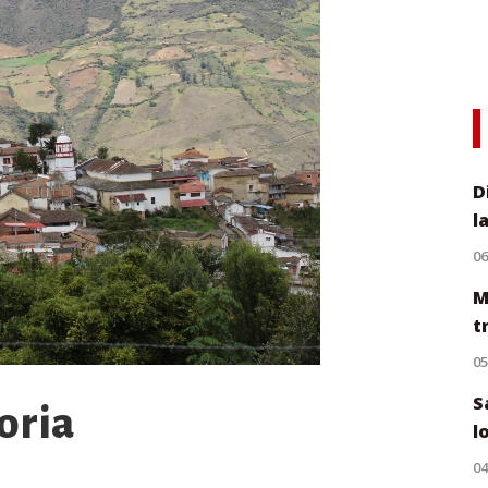
D
l
0
M
t
0
S
oria
l
0