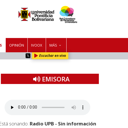
S
OPINIÓN
IVOOX
MÁS
Escuchar en vivo
EMISORA
Está sonando:
Radio UPB - Sin información