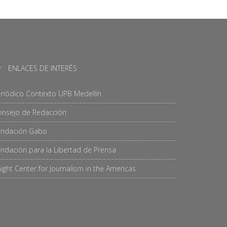
ENLACES DE INTERÉS
riódico Contexto UPB Medellín
onsejo de Redacción
undación Gabo
ndación para la Libertad de Prensa
ight Center for Journalism in the Americas