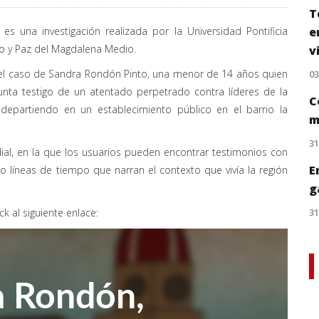
T
s una investigación realizada por la Universidad Pontificia
e
lo y Paz del Magdalena Medio.
v
 el caso de Sandra Rondón Pinto, una menor de 14 años quien
0
nta testigo de un atentado perpetrado contra líderes de la
C
departiendo en un establecimiento público en el barrio la
m
31
ial, en la que los usuarios pueden encontrar testimonios con
E
luso líneas de tiempo que narran el contexto que vivía la región
g
ck al siguiente enlace:
31
a Rondón,