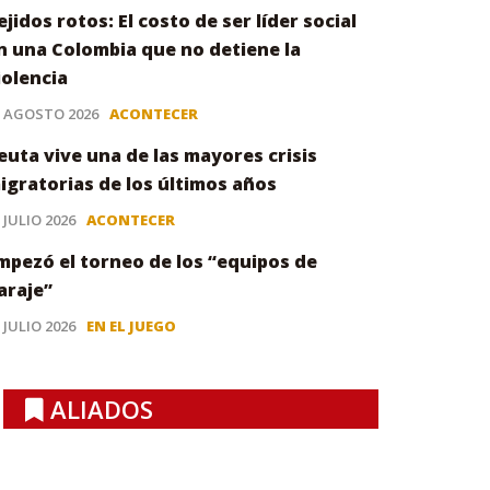
ejidos rotos: El costo de ser líder social
n una Colombia que no detiene la
iolencia
3 AGOSTO 2026
ACONTECER
euta vive una de las mayores crisis
igratorias de los últimos años
 JULIO 2026
ACONTECER
mpezó el torneo de los “equipos de
araje”
 JULIO 2026
EN EL JUEGO
ALIADOS