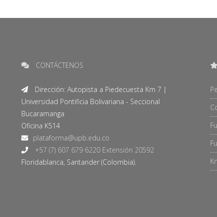
CONTÁCTENOS
Dirección: Autopista a Piedecuesta Km 7 |
Pe
Universidad Pontificia Bolivariana - Seccional
C
Bucaramanga
F
Oficina K514
Fu
+57 (7) 607 679 6220 Extensión 20592
Kn
Floridablanca, Santander (Colombia).