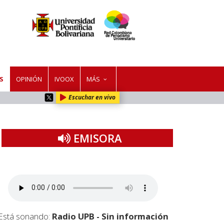
S
OPINIÓN
IVOOX
MÁS
Escuchar en vivo
EMISORA
Está sonando:
Radio UPB - Sin información