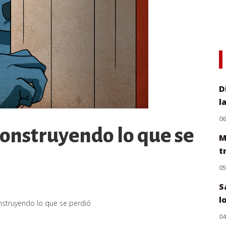
D
l
0
onstruyendo lo que se
M
t
0
S
l
nstruyendo lo que se perdió
0