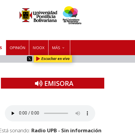
S
OPINIÓN
IVOOX
MÁS
Escuchar en vivo
EMISORA
Está sonando:
Radio UPB - Sin información