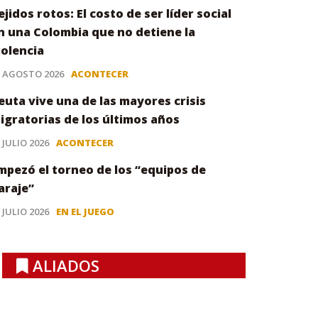
ejidos rotos: El costo de ser líder social
n una Colombia que no detiene la
iolencia
3 AGOSTO 2026
ACONTECER
euta vive una de las mayores crisis
igratorias de los últimos años
 JULIO 2026
ACONTECER
mpezó el torneo de los “equipos de
araje”
 JULIO 2026
EN EL JUEGO
ALIADOS