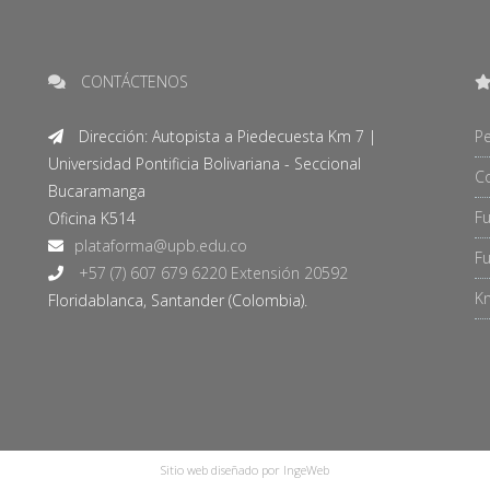
CONTÁCTENOS
Dirección: Autopista a Piedecuesta Km 7 |
Pe
Universidad Pontificia Bolivariana - Seccional
C
Bucaramanga
F
Oficina K514
Fu
+57 (7) 607 679 6220 Extensión 20592
Kn
Floridablanca, Santander (Colombia).
Sitio web diseñado por IngeWeb