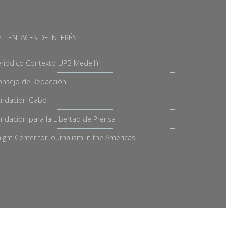
ENLACES DE INTERÉS
riódico Contexto UPB Medellín
onsejo de Redacción
undación Gabo
ndación para la Libertad de Prensa
ight Center for Journalism in the Americas