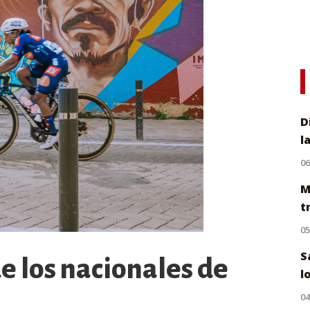
D
l
0
M
t
0
S
de los nacionales de
l
0