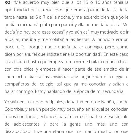
RO:
“Me acuerdo muy bien que a los 15 o 16 años tenía la
oportunidad de ir a
minitecas
que eran a partir de las 2 de la
tarde hasta las 6 o 7 de la noche, y me acuerdo bien que yo le
pedía a mi mamá plata para para ir y ella no me daba plata. Me
decía “no hay para esas cosas” y yo aún así, muy motivado de ir
a bailar, me iba y me ‘colaba’ a las fiestas. Al principio era un
poco difícil porque nadie quería bailar conmigo, pero, como
dicen por ahí, “el que insiste tiene la oportunidad”. En este caso
insistí tanto hasta que empezaron a verme bailar con una chica,
con otra chica, y empecé a hacer parte de ese ámbito de ir
cada ocho días a las
minitecas
que organizaba el colegio o
compañeros del colegio, así que ya me conocían y salían a
bailar conmigo. Estoy hablando de la época de mi secundaria.
Yo vivía en la ciudad de Ipiales, departamento de Nariño, sur de
Colombia, y era un pueblo muy pequeño en el cual se conocían
todos con todos, entonces para mí era ser parte de ese vínculo
de adolescentes y para la gente uno más, uno con
discapacidad. Tuve una etapa que me marcó mucho, porque