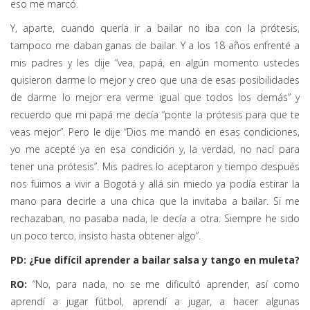
eso me marcó.
Y, aparte, cuando quería ir a bailar no iba con la prótesis,
tampoco me daban ganas de bailar. Y a los 18 años enfrenté a
mis padres y les dije “vea, papá, en algún momento ustedes
quisieron darme lo mejor y creo que una de esas posibilidades
de darme lo mejor era verme igual que todos los demás” y
recuerdo que mi papá me decía “ponte la prótesis para que te
veas mejor”. Pero le dije “Dios me mandó en esas condiciones,
yo me acepté ya en esa condición y, la verdad, no nací para
tener una prótesis”. Mis padres lo aceptaron y tiempo después
nos fuimos a vivir a Bogotá y allá sin miedo ya podía estirar la
mano para decirle a una chica que la invitaba a bailar. Si me
rechazaban, no pasaba nada, le decía a otra. Siempre he sido
un poco terco, insisto hasta obtener algo”.
PD: ¿Fue difícil aprender a bailar salsa y tango en muleta?
RO:
“No, para nada, no se me dificultó aprender, así como
aprendí a jugar fútbol, aprendí a jugar, a hacer algunas