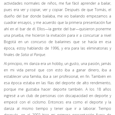
actividades normales de niños, me fue fácil aprender a bailar,
pues era ver y copiar, ver y copiar. Después de que Tomás, el
dueño del bar donde bailaba, me vio bailando empezamos a
cuadrar ensayos, y me acuerdo que la primera presentación fue
ahí en el bar de él. Ellos—la gente del bar—quisieron ponerme
una prueba, me hicieron la invitación para ir a concursar a nivel
Bogotá en un concurso de bailarines que se hacía en esa
época, estoy hablando de 1996, y era para las eliminatorias y
finales de
Salsa al Parque
.
Al principio, mi danza era un hobby, un gusto, una pasión, jamás
en mi vida pensé que con esto iba a ganar dinero, iba a
establecer una familia, iba a ser profesional, en fin. También en
esa época estaba en las filas del deporte de alto rendimiento,
porque me gustaba hacer deporte también. A los 18 años
ingresé a un club de personas con discapacidad en deporte y
empecé con el ciclismo. Entonces era como el deporte y la
danza al mismo tiempo y tener que ir a laborar. Tiempo
después, en el 2002 hice mi primera presentación fuera de