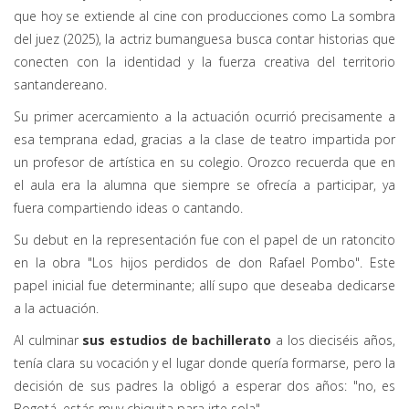
que hoy se extiende al cine con producciones como
La sombra
del juez
(2025), la actriz bumanguesa busca contar historias que
conecten con la identidad y la fuerza creativa del territorio
santandereano.
Su primer acercamiento a la actuación ocurrió precisamente a
esa temprana edad, gracias a la clase de teatro impartida por
un profesor de artística en su colegio. Orozco recuerda que en
el aula era la alumna que siempre se ofrecía a participar, ya
fuera compartiendo ideas o cantando.
Su debut en la representación fue con el papel de un ratoncito
en la obra "Los hijos perdidos de don Rafael Pombo". Este
papel inicial fue determinante; allí supo que deseaba dedicarse
a la actuación.
Al culminar
sus estudios de bachillerato
a los dieciséis años,
tenía clara su vocación y el lugar donde quería formarse, pero la
decisión de sus padres la obligó a esperar dos años: "no, es
Bogotá, estás muy chiquita para irte sola".