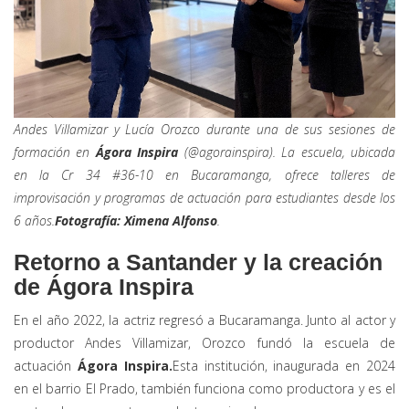
Andes Villamizar y Lucía Orozco durante una de sus sesiones de
formación en
Ágora Inspira
(@agorainspira). La escuela, ubicada
en la Cr 34 #36-10 en Bucaramanga, ofrece talleres de
improvisación y programas de actuación para estudiantes desde los
6 años.
Fotografía: Ximena Alfonso
.
Retorno a Santander y la creación
de Ágora Inspira
En el año 2022, la actriz regresó a Bucaramanga. Junto al actor y
productor Andes Villamizar, Orozco fundó la escuela de
actuación
Ágora Inspira.
Esta institución, inaugurada en 2024
en el barrio El Prado, también funciona como productora y es el