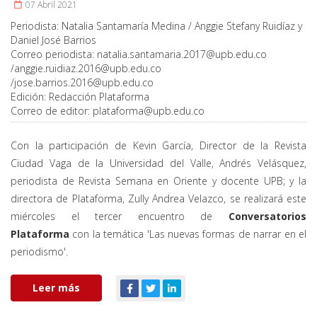
07 Abril 2021
Periodista:
Natalia Santamaría Medina / Anggie Stefany Ruidíaz y
Daniel José Barrios
Correo periodista:
natalia.santamaria.2017@upb.edu.co
/
anggie.ruidiaz.2016@upb.edu.co
/
jose.barrios.2016@upb.edu.co
Edición:
Redacción Plataforma
Correo de editor:
plataforma@upb.edu.co
Con la participación de Kevin García, Director de la Revista
Ciudad Vaga de la Universidad del Valle, Andrés Velásquez,
periodista de Revista Semana en Oriente y docente UPB; y la
directora de Plataforma, Zully Andrea Velazco, se realizará este
miércoles el tercer encuentro de
Conversatorios
Plataforma
con la temática 'Las nuevas formas de narrar en el
periodismo'.
Leer más