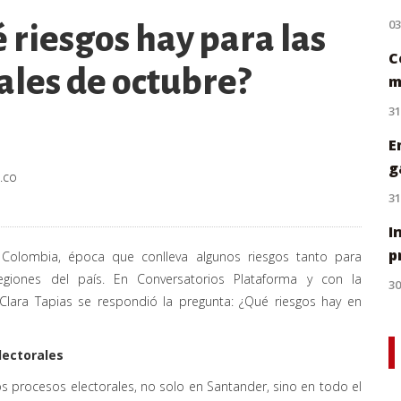
0
 riesgos hay para las
C
iales de octubre?
m
31
E
g
.co
31
I
p
en Colombia, época que conlleva algunos riesgos tanto para
giones del país. En Conversatorios Plataforma y con la
30
y Clara Tapias se respondió la pregunta: ¿Qué riesgos hay en
lectorales
s procesos electorales, no solo en Santander, sino en todo el