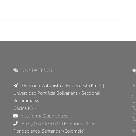
CONTÁCTENOS
Dirección: Autopista a Piedecuesta Km 7 |
Pe
Universidad Pontificia Bolivariana - Seccional
C
Bucaramanga
F
Oficina K514
Fu
+57 (7) 607 679 6220 Extensión 20592
Kn
Floridablanca, Santander (Colombia).