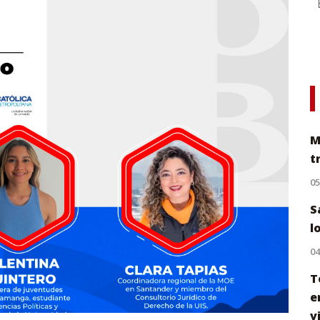
M
t
0
S
l
0
T
e
v