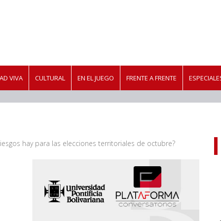
AD VIVA
CULTURAL
EN EL JUEGO
FRENTE A FRENTE
ESPECIALE
esgos hay para las elecciones territoriales de octubre?