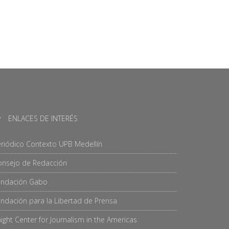
ENLACES DE INTERÉS
riódico Contexto UPB Medellín
onsejo de Redacción
undación Gabo
ndación para la Libertad de Prensa
ight Center for Journalism in the Americas