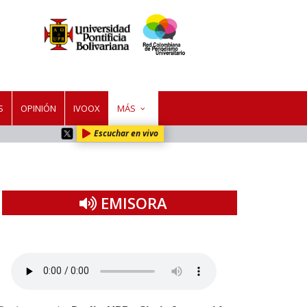
S
OPINIÓN
IVOOX
MÁS
Escuchar en vivo
EMISORA