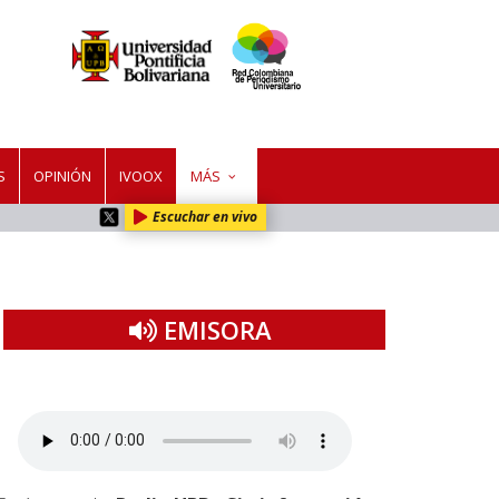
S
OPINIÓN
IVOOX
MÁS
Escuchar en vivo
EMISORA