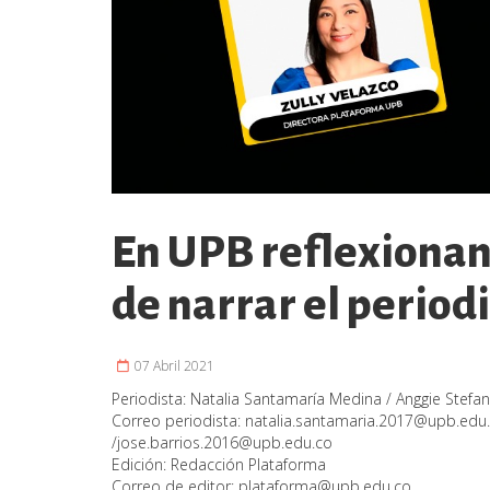
En UPB reflexionan
de narrar el perio
07 Abril 2021
Periodista:
Natalia Santamaría Medina / Anggie Stefany
Correo periodista:
natalia.santamaria.2017@upb.edu
/
jose.barrios.2016@upb.edu.co
Edición:
Redacción Plataforma
Correo de editor:
plataforma@upb.edu.co