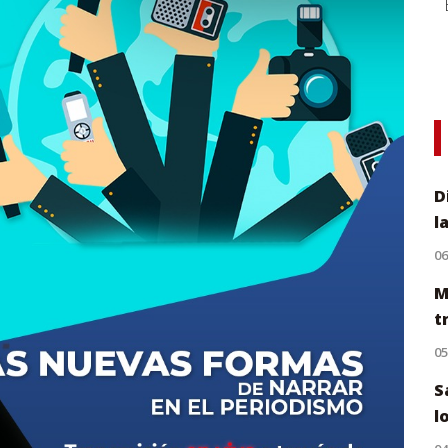
D
l
0
M
t
0
S
l