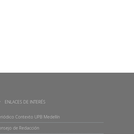
ENLACES DE INTERÉS
riódico Contexto UPB Medellín
onsejo de Redacción