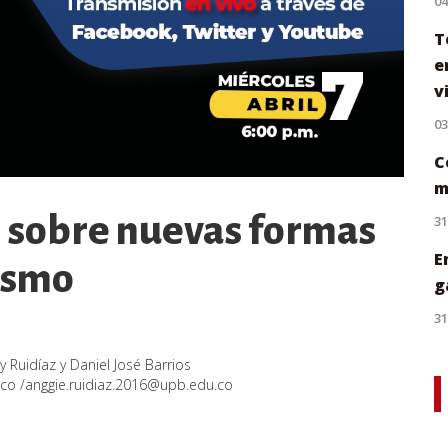
0
T
e
v
0
C
m
 sobre nuevas formas
31
E
dismo
g
31
 Ruidíaz y Daniel José Barrios
.co
/
anggie.ruidiaz.2016@upb.edu.co