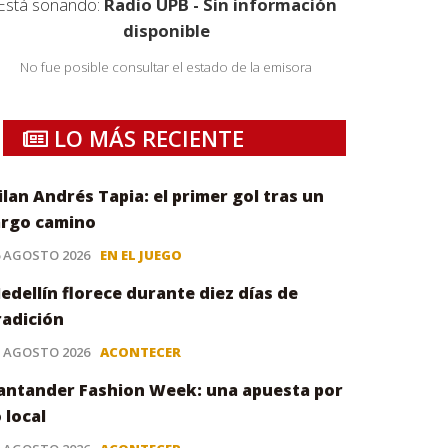
Está sonando:
Radio UPB - Sin información
disponible
No fue posible consultar el estado de la emisora
LO MÁS RECIENTE
ilan Andrés Tapia: el primer gol tras un
argo camino
6 AGOSTO 2026
EN EL JUEGO
edellín florece durante diez días de
radición
5 AGOSTO 2026
ACONTECER
antander Fashion Week: una apuesta por
o local