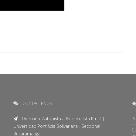
CONTÁCTENOS
Dirección: Autopista a Piedecuesta Km 7 |
Pe
Universidad Pontificia Bolivariana - Seccional
C
Bucaramanga