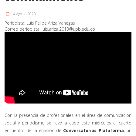
14 Agosto 2020
Periodista:
Luis Felipe Ariza Vanegas
Correo periodista:
luis.ariza.2013@upb.edu.co
Con la presencia de profesionales en el área de comunicación
social y periodismo se llevó a cabo este miércoles el cuarto
encuentro de la emisión de
Conversatorios Plataforma
, un