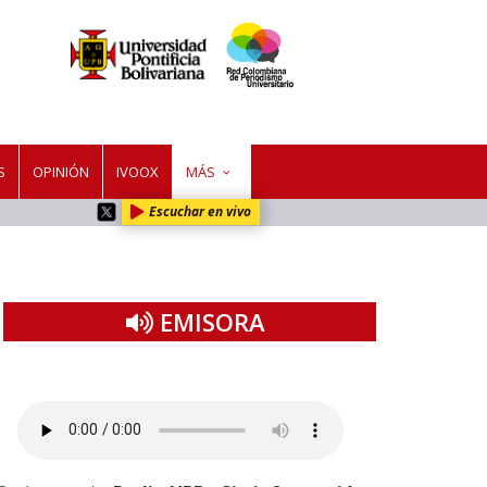
S
OPINIÓN
IVOOX
MÁS
Escuchar en vivo
EMISORA