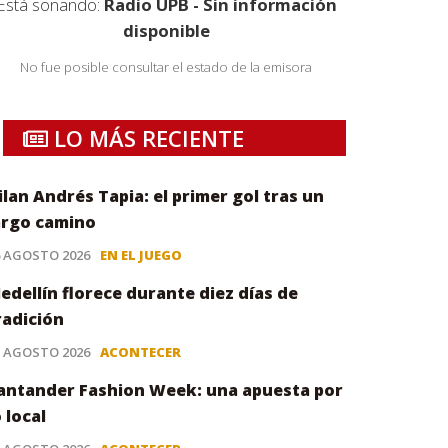
Está sonando:
Radio UPB - Sin información
disponible
No fue posible consultar el estado de la emisora
LO MÁS RECIENTE
ilan Andrés Tapia: el primer gol tras un
argo camino
6 AGOSTO 2026
EN EL JUEGO
edellín florece durante diez días de
radición
5 AGOSTO 2026
ACONTECER
antander Fashion Week: una apuesta por
o local