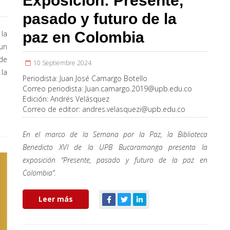
Exposición: Presente,
pasado y futuro de la
la
paz en Colombia
un
 de
10 Septiembre 2024
 la
Periodista:
Juan José Camargo Botello
Correo periodista:
Juan.camargo.2019@upb.edu.co
Edición:
Andrés Velásquez
Correo de editor:
andres.velasquezi@upb.edu.co
En el marco de la Semana por la Paz, la Biblioteca
Benedicto XVI de la UPB Bucaramanga presenta la
exposición “Presente, pasado y futuro de la paz en
Colombia”.
Leer más