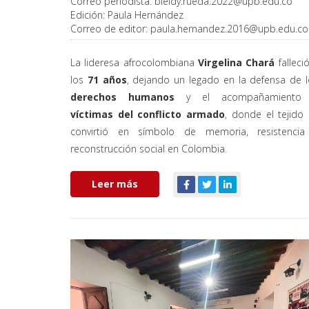
Correo periodista:
bleidy.rueda.2022@upb.edu.co
Edición:
Paula Hernández
Correo de editor:
paula.hernandez.2016@upb.edu.co
La lideresa afrocolombiana
Virgelina Chará
falleci
los
71 años
, dejando un legado en la defensa de 
derechos humanos
y el acompañamiento
víctimas del conflicto armado
, donde el tejido
convirtió en símbolo de memoria, resistencia
reconstrucción social en Colombia.
Leer más