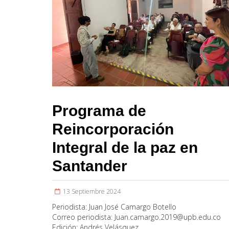
Programa de
Reincorporación
Integral de la paz en
Santander
13 Septiembre 2024
Periodista:
Juan José Camargo Botello
Correo periodista:
Juan.camargo.2019@upb.edu.co
Edición:
Andrés Velásquez