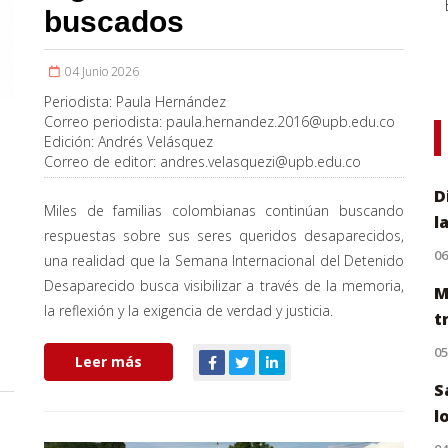
buscados
04 Junio 2026
Periodista:
Paula Hernández
Correo periodista:
paula.hernandez.2016@upb.edu.co
Edición:
Andrés Velásquez
Correo de editor:
andres.velasquezi@upb.edu.co
D
Miles de familias colombianas continúan buscando
l
respuestas sobre sus seres queridos desaparecidos,
0
una realidad que la Semana Internacional del Detenido
Desaparecido busca visibilizar a través de la memoria,
M
la reflexión y la exigencia de verdad y justicia.
t
0
Leer más
S
l