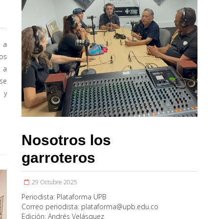
ó a
los
 a
 se
 y
Nosotros los
garroteros
29 Octubre 2025
Periodista:
Plataforma UPB
Correo periodista:
plataforma@upb.edu.co
Edición:
Andrés Velásquez