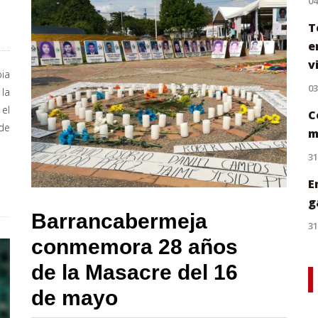
0
T
e
v
ia
0
 la
 el
C
 de
m
31
E
g
Barrancabermeja
31
conmemora 28 años
de la Masacre del 16
de mayo