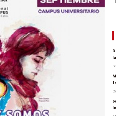
D
l
0
M
t
0
S
l