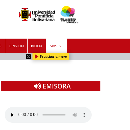
S
OPINIÓN
IVOOX
MÁS
Escuchar en vivo
EMISORA