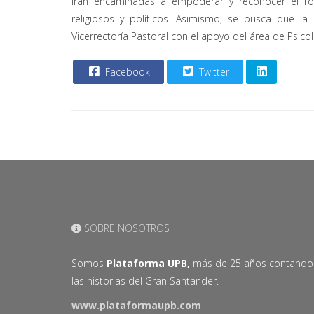
irán encaminadas a empoderar y reconocer el rol
religiosos y políticos. Asimismo, se busca que 
Vicerrectoría Pastoral con el apoyo del área de Psicol
Facebook
Twitter
SOBRE NOSOTROS
Somos
Plataforma UPB,
más de 25 años contando
las historias del Gran Santander.
www.plataformaupb.com