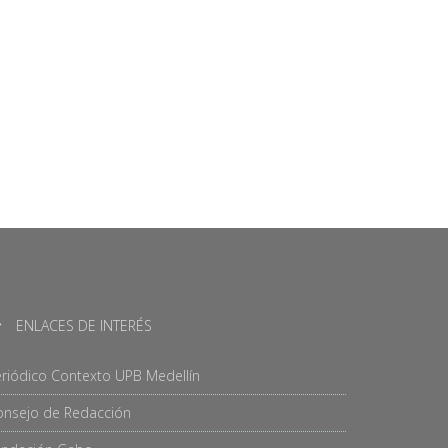
ENLACES DE INTERÉS
riódico Contexto UPB Medellín
onsejo de Redacción