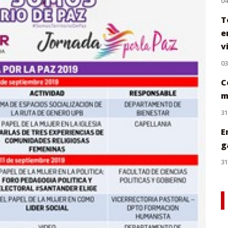
0
T
e
v
0
C
m
31
E
g
31