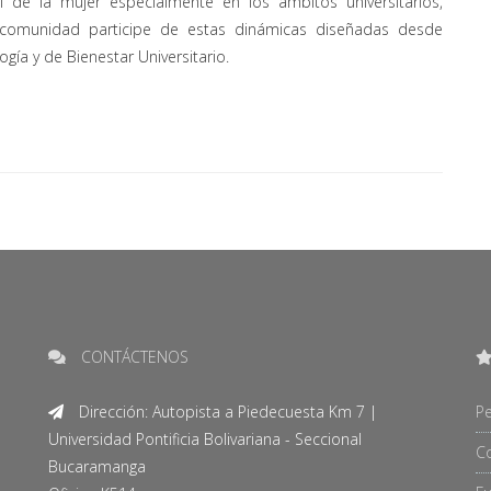
 de la mujer especialmente en los ámbitos universitarios,
la comunidad participe de estas dinámicas diseñadas desde
ogía y de Bienestar Universitario.
CONTÁCTENOS
Dirección: Autopista a Piedecuesta Km 7 |
Pe
Universidad Pontificia Bolivariana - Seccional
C
Bucaramanga