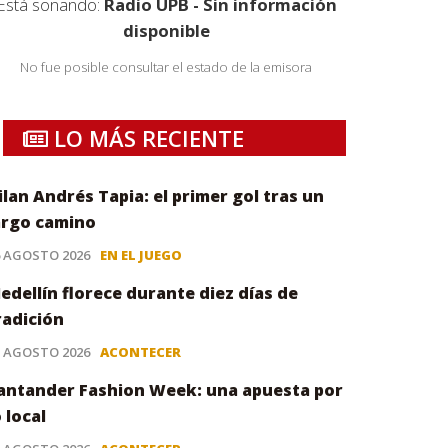
Está sonando:
Radio UPB - Sin información
disponible
No fue posible consultar el estado de la emisora
LO MÁS RECIENTE
ilan Andrés Tapia: el primer gol tras un
argo camino
6 AGOSTO 2026
EN EL JUEGO
edellín florece durante diez días de
radición
5 AGOSTO 2026
ACONTECER
antander Fashion Week: una apuesta por
o local